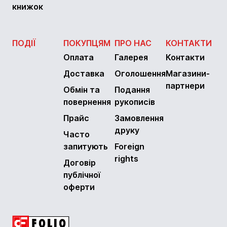
книжок
ПОДІЇ
ПОКУПЦЯМ
ПРО НАС
КОНТАКТИ
Оплата
Галерея
Контакти
Доставка
Оголошення
Магазини-
партнери
Обмін та
Подання
повернення
рукописів
Прайс
Замовлення
друку
Часто
запитують
Foreign
rights
Договір
публічної
оферти
Видавництво фоліо