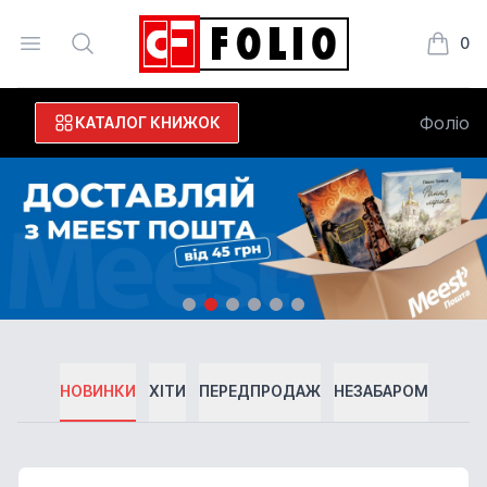
Open menu
Search
0
Видавництво фоліо
Книжки
Фоліо
КАТАЛОГ КНИЖОК
НОВИНКИ
ХІТИ
ПЕРЕДПРОДАЖ
НЕЗАБАРОМ