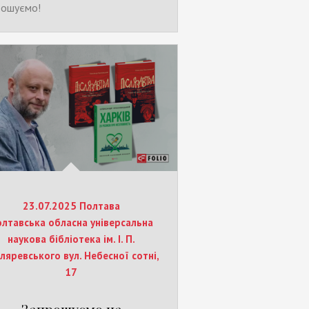
рошуємо!
23.07.2025 Полтава
лтавська обласна універсальна
наукова бібліотека ім. І. П.
ляревського вул. Небесної сотні,
17