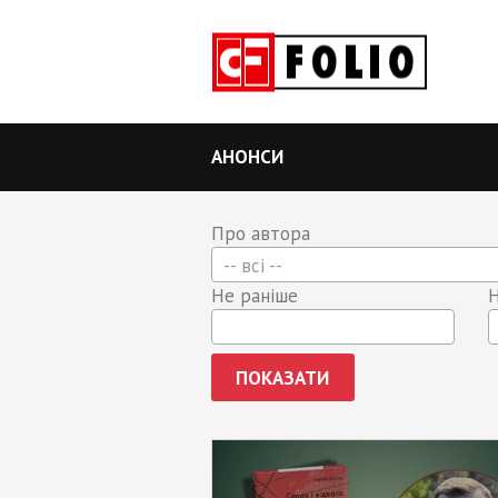
АНОНСИ
Про автора
-- всі --
Не раніше
Н