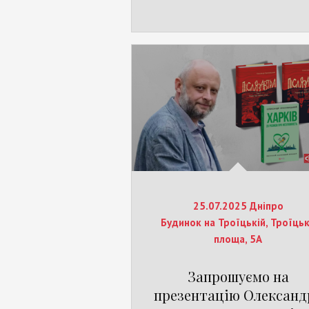
25.07.2025 Дніпро
Будинок на Троїцькій, Троїць
площа, 5А
Запрошуємо на
презентацію Олександ