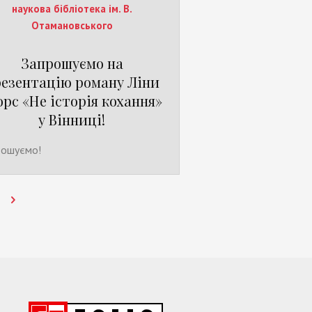
наукова бібліотека ім. В.
Отамановського
Запрошуємо на
езентацію роману Ліни
рс «Не історія кохання»
у Вінниці!
рошуємо!