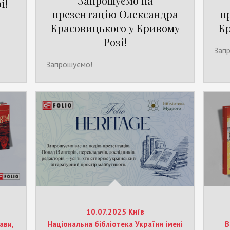
Запрошуємо на
і!
презентацію Олександра
п
Красовицького у Кривому
Кр
Розі!
Зап
Запрошуємо!
10.07.2025 Київ
ави,
Національна бібліотека України імені
В