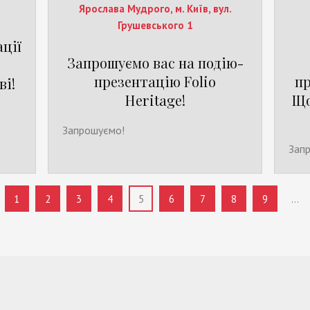
Ярослава Мудрого, м. Київ, вул.
Грушевського 1
ції
Запрошуємо вас на подію-
презентацію Folio
пр
ві!
Heritage!
Що
Запрошуємо!
Зап
1
2
3
4
5
6
7
8
9
...