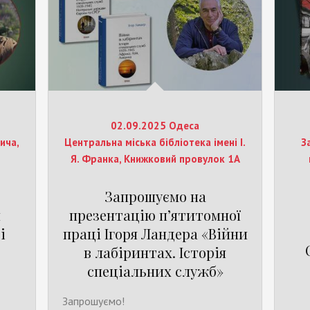
02.09.2025 Одеса
ича,
Центральна міська бібліотека імені І.
З
Я. Франка, Книжковий провулок 1А
Запрошуємо на
и
презентацію п’ятитомної
і
праці Ігоря Ландера «Війни
в лабіринтах. Історія
спеціальних служб»
Запрошуємо!