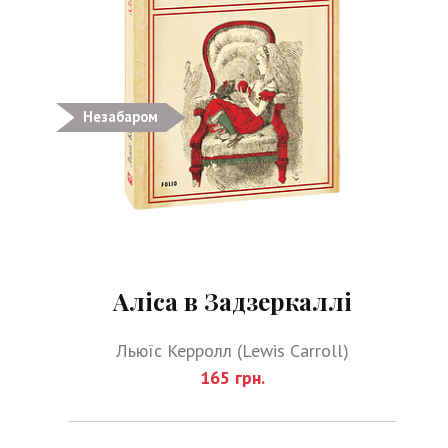
Незабаром
Аліса в Задзеркаллі
Льюїс Керролл (Lewis Carroll)
165 грн.