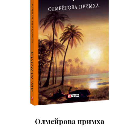
Олмейрова примха