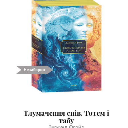
Незабаром
Тлумачення снів. Тотем і
табу
Зиґмунд Фройд