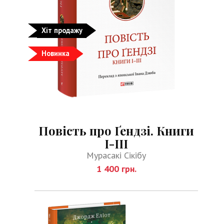
Хіт продажу
Новинка
Повість про Ґендзі. Книги
І-ІІІ
Мурасакі Сікібу
1 400 грн.