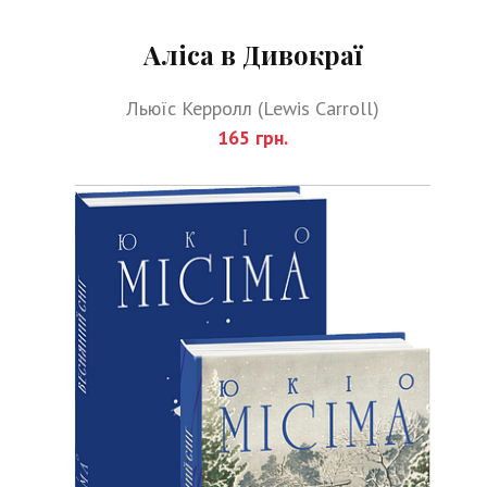
Аліса в Дивокраї
Льюїс Керролл (Lewis Carroll)
165 грн.