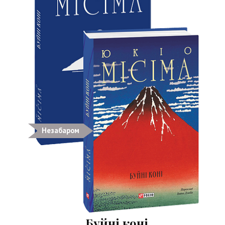
Незабаром
Буйні коні