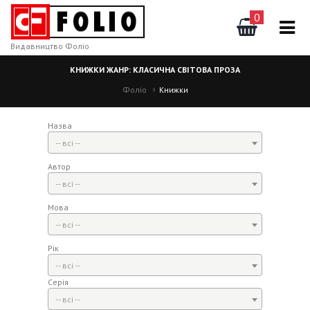
0
Видавництво Фоліо
КНИЖКИ ЖАНР: КЛАСИЧНА СВІТОВА ПРОЗА
Фоліо
Книжки
Назва
-- всі --
Автор
-- всі --
Мова
-- всі --
Рік
-- всі --
Серія
-- всі --