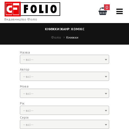
0
Видавництво Фоліо
КНИЖКИ ЖАНР: КОМІКС
Фоліо
Книжки
Назва
-- всі --
Автор
-- всі --
Мова
-- всі --
Рік
-- всі --
Серія
-- всі --