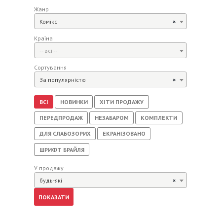
Жанр
Комікс
×
Країна
-- всі --
Сортування
За популярністю
×
ВСІ
НОВИНКИ
ХІТИ ПРОДАЖУ
ПЕРЕДПРОДАЖ
НЕЗАБАРОМ
КОМПЛЕКТИ
ДЛЯ СЛАБОЗОРИХ
ЕКРАНІЗОВАНО
ШРИФТ БРАЙЛЯ
У продажу
будь-які
×