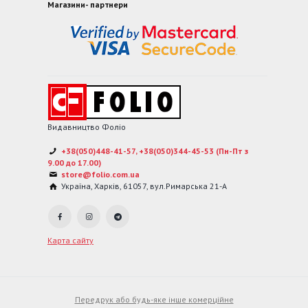
Магазини- партнери
Видавництво Фоліо
+38(050)448-41-57, +38(050)344-45-53 (Пн-Пт з
9.00 до 17.00)
store@folio.com.ua
Україна
,
Харків
,
61057
,
вул.Римарська 21-А
Карта сайту
Передрук або будь-яке інше комерційне