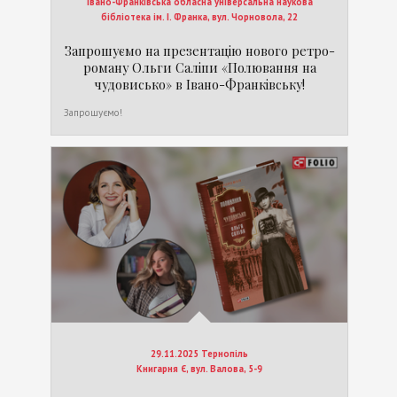
Івано-Франківська обласна універсальна наукова
бібліотека ім. І. Франка, вул. Чорновола, 22
Запрошуємо на презентацію нового ретро-
роману Ольги Саліпи «Полювання на
чудовисько» в Івано-Франківську!
Запрошуємо!
29.11.2025 Тернопіль
Книгарня Є, вул. Валова, 5-9