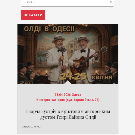
-- всі --
25.04.2026 Одеса
Книгарня кав’ярня (вул. Європейська, 77)
Творча зустріч з культовим авторським
дуетом Генрі Лайона Олді!
Запрошуємо!