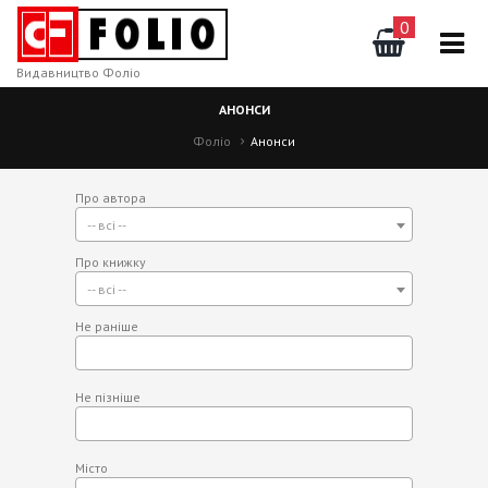
0
Видавництво Фоліо
АНОНСИ
Фоліо
Анонси
Про автора
-- всі --
Про книжку
-- всі --
Не раніше
Не пізніше
Місто