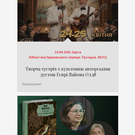
24.04.2026 Одеса
бібліотека Грушевського (вулиця Троїцька, 49/51)
Творча зустріч з культовим авторським
дуетом Генрі Лайона Олді!
Запрошуємо!