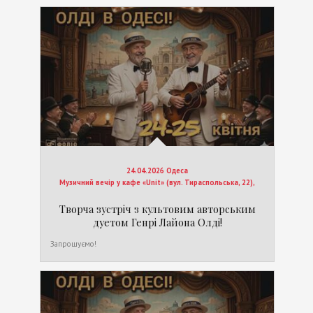
24.04.2026 Одеса
Музичний вечір у кафе «Unit» (вул. Тираспольська, 22),
Творча зустріч з культовим авторським
дуетом Генрі Лайона Олді!
Запрошуємо!