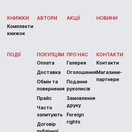
КНИЖКИ
АВТОРИ
АКЦІЇ
НОВИНИ
Комплекти
книжок
ПОДІЇ
ПОКУПЦЯМ
ПРО НАС
КОНТАКТИ
Оплата
Галерея
Контакти
Доставка
Оголошення
Магазини-
партнери
Обмін та
Подання
повернення
рукописів
Прайс
Замовлення
друку
Часто
запитують
Foreign
rights
Договір
публічної