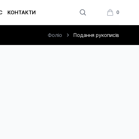
С
КОНТАКТИ
0
Книжки в кош
Фоліо
Подання рукописів