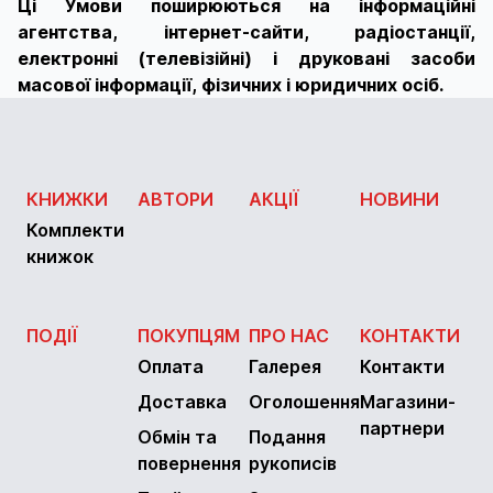
Ці Умови поширюються на інформаційні
агентства, інтернет-сайти, радіостанції,
електронні (телевізійні) і друковані засоби
масової інформації, фізичних і юридичних осіб.
КНИЖКИ
АВТОРИ
АКЦІЇ
НОВИНИ
Комплекти
книжок
ПОДІЇ
ПОКУПЦЯМ
ПРО НАС
КОНТАКТИ
Оплата
Галерея
Контакти
Доставка
Оголошення
Магазини-
партнери
Обмін та
Подання
повернення
рукописів