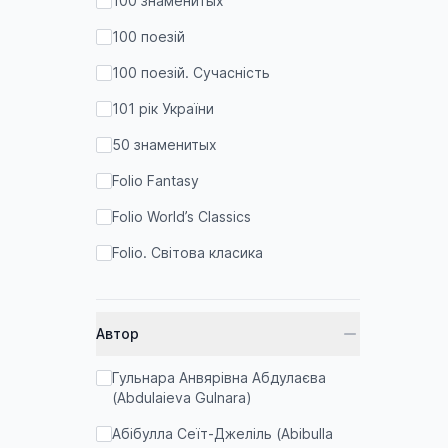
100 знаменитых
100 поезій
100 поезій. Сучасність
101 рік України
50 знаменитых
Folio Fantasy
Folio World’s Classics
Folio. Світова класика
TeenBookTo
True History Series
Автор
Авторские собрания
Гульнара Анвярівна Абдулаєва
Авторські зібрання
(Abdulaieva Gulnara)
Антології літературні
Абібулла Сеїт-Джеліль (Abibulla