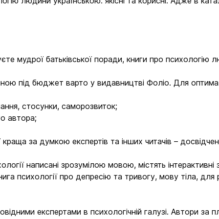
огію людини українською: якісні та корисні. Адже в ката
єте мудрої батьківської поради, книги про психологію 
 ціною під бюджет варто у видавництві Фоліо. Для опти
нання, стосунки, саморозвиток;
го автора;
ії краща за думкою експертів та інших читачів – досвідче
ології написані зрозумілою мовою, містять інтерактивні 
ига психології про депресію та тривогу, мову тіла, для
ровідними експертами в психологічній галузі. Автори за 