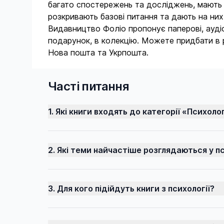
Brontë)
багато спостережень та досліджень, мають що
Для слабозорих
розкривають базові питання та дають на них
Артем Чех (Cheh Artem)
Добрі історії
Видавництво Фоліо пропонує паперові, аудіо 
Ярина Чорногуз (Chornoguz Yarina)
подарунок, в колекцію. Можете придбати в р
Довідкове видання
Нова пошта та Укрпошта.
Ганна Чубач (Chubach Ganna)
Ексклюзивні видання
Даніель Дефо (Daniel Defoe)
Елітна класика
Часті питання
Дар'я Бура (Daria Bura)
Життя видатних українців
Даша Вернова (Dasha Vernova)
1. Які книги входять до категорії «Психоло
Загадки истории
Девід Герберт Лоуренс (David
Заглянувший за горизонт
Herbert Lawrence)
2. Які теми найчастіше розглядаються у пс
Зарубежные авторские собрания
Едгар Аллан По (Edgar Allan Poe)
Зарубіжні авторські зібрання
Едгар Райс Барроуз (Edgar Rice
Burroughs)
3. Для кого підійдуть книги з психології?
Зі спадщини світової філософської
думки
Едгар Воллес (Edgar Wallace)
Зібрання творів
Едіт Вортон (Edith Wharton)