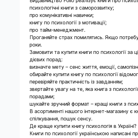
Видавництво Folio реалізує книги про психол
психологічні книги з саморозвитку;
П'єр Ассулін (Assulin P'ier)
Власний бізнес. Перший крок
про комунікативні навички;
Олександр Бабіч (Babich Oleksandr
Военные дневники
книгу по психології з мотивації;
)
про тайм-менеджмент.
Воєнна проза
Проганяйте страх помилятись. Якщо потребу
Банді Шолтес (Bandy Sholtes)
Воєнні щоденники
роки.
Беате Бауман (Beate Baumann)
Замовити та купити книги по психології за
Города мира. Страны мира
дієвих порад:
Віталій Бирчак (Birchak Vitaliy)
Готический роман
визначте мету – сенс життя, емоції, самопіз
Борис Тинка (Borys Tynka)
обирайте купити книгу по психології відомо
Графіті
перевіряйте практичність із завданням;
Брем Стокер (Bram Stoker)
Граффити
звертайте увагу на те, яка книга з психолог
Брати Ґрімм (Brüder Grimm)
порадами;
Група крові
шукайте зручний формат – кращі книги з псих
Чабуа Аміреджибі (Chabua
Дитяча енциклопедія
Amiredzhybi)
В асортименті нашого інтернет-магазину є кн
спілкування, пошук сенсу.
Дитяча колекція
Чарлз Діккенс (Charles Dickens)
Де краще купити книгу психологія в Україні?
Дитячий світ
Шарлотта Бронте (Charlotte
Книги по психології українською написані п