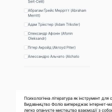
Seit-Celil)
Антології регіональні
Абрагам Ґрейс Меррітт (Abraham
Антологія українського анекдота
Merritt)
“Українська веселка”
Адам Трікстер (Adam Trikster)
Бадрак
Олександр Афонін (Afonin
Барви
Oleksandr)
Бест
Пітер Акройд (Akroyd Piter)
Бібліотека зарубіжної класики
Алессандро Альчато (Alchato
Alessandro)
Бібліотека класичної світової
наукової думки
Світлана Алексієвич (Aleksiievich
Svitlana)
Бібліотека нобелівських лауреатів
Амброз Ґвіннетт Бірс (Ambrose
Бібліотека світової літератури
Bierce)
Бібліотека світової літератури в
Психологічна література як інструмент для
Федеріко Андахазі (Andahazi
200 томах
Federiko)
Видавництво Фоліо випереджає інтернет-мага
легко опануєте мистецтво взаємодії з собою
Бібліотека світової літератури.