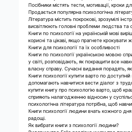
Емма Андієвська (Andiievska Emma)
Антична література
Посібники містять тести, мотивації, кроки 
Андрій Тичина (Andrii Tychyna)
Продається популярна психологічна літерат
Бібліотека української літератури
Література містить покрокові, зрозумілі інс
Юрій Андрухович (Andruhovich
Большой научный проект
висвітлюють головні проблеми людства та с
Yuriy)
Книги по психології на українській мові вирі
Большой роман
Анна Шила (Anna Shyla)
корисні та цікаві, якщо прагнете крокувати 
Бохус
Книги для психології та їх особливості
Енн Бронте (Anne Brontë)
Книги по психології українською мовою спри
Будьте здоровы!
Ентоні Троллоп (Anthony Trollope)
у світі, розповідають, як покращити все на
Велика книга
власну справу. Сучасні видання порадять, як
Антуан де Сент-Екзюпері (Antoine
Книги психології купити варто по доступній 
de Saint-Exupéry)
Великий науковий проект
допомагають навчитися вести діалог з труд
Аристофан (Aristophanes)
Великий науковий проєкт
купити книгу про психологію варто, щоб кр
сприяють налагодженню відносин у суспільс
Арсен Аваков (Arsen Avakov)
Великий роман
психологічна література потрібна, щоб навчи
Артем Шевченко (Artem
Великий роман-міні
Книги психології людини вчать кожного дня
Shevchenko)
радощі.
Видання з паралельним текстом
Артур Конан Дойл (Arthur Conan
Як вибрати книги з психології людини?
Doyle)
Винничук