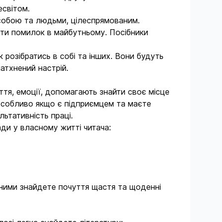
есвітом.
 собою та людьми, цілеспрямованим.
ігати помилок в майбутньому. Посібники
к розібратись в собі та інших. Вони будуть
натхнений настрій.
ття, емоції, допомагають знайти своє місце
 особливо якщо є підприємцем та маєте
льтативність праці.
ади у власному житті читача:
 ними знайдете почуття щастя та щоденні