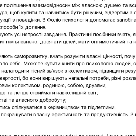
для поліпшення взаємовідносин між власною душею та вс
ура, щоб купити та навчитись бути рішучим, відвертим з
трукції з поведінки. З Фоліо психологія допомагає запоб
пособи їх долання.
шують усі непрості завдання. Практичні посібники вчать, я
життям впевнено, досягати цілей, мати оптимістичний та 
яють саморозвитку, вчать розуміти власні цінності, почу
вколо себе. Можете купити книги про психологію людей,
 налагодити тісний зв’язок з колективом, підвищити резу
вартості, бо вони вирішують нагальні потреби, різні розл
овим колективом, родиною, собою, друзями;
аще та легше сприймати навколишній світ;
тві та власного добробуту;
тись спілкуватися з керівництвом та підлеглими.
 покращувати власну ефективність та продуктивність. З