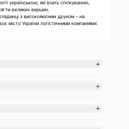
гії українською, які вчать спілкуванню,
сягти великих вершин.
бкладинці з високоякісним друком – на
оє місто України логістичними компаніями: