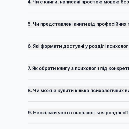
4. Чи є книги, написані простою мовою без
Зібрання творів-міні
Елінор Портер (Eleanor Hodgman
Porter)
Зіркові часи людства
5. Чи представлені книги від професійних 
Елізабет Гаскелл (Elizabeth
Знамениті
Cleghorn Gaskell)
Знамениті події історії України
Емілі Бронте (Emily Brontë)
6. Які формати доступні у розділі психологі
Знамениті українці
Інід Блайтон (Enid Mary Blyton)
Знаменитые
Ернст Теодор Амадей Гофман
(Ernst Theodor Wilhelm Hoffman)
7. Як обрати книгу з психології під конкре
Знаменитые люди планеты
Евріпід (Euripides)
Знаменитые украинцы
Френсіс Скотт Фіцджеральд (F.
Издание с параллельным текстом
8. Чи можна купити кілька психологічних 
Sсott Fitzgerald)
Істини
Федеріко Гарсія Лорка (Federico
Garcia Lorca)
Історична бібліотека
9. Наскільки часто оновлюється розділ «П
Френсис Бернетт (Frances Burnett)
Історичне досьє