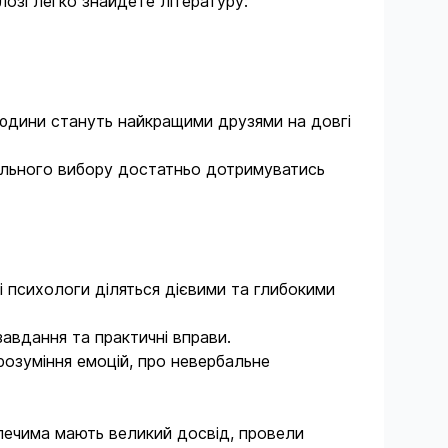
лозі легко знайдете літературу:
людини стануть найкращими друзями на довгі
мального вибору достатньо дотримуватись
ні психологи діляться дієвими та глибокими
завдання та практичні вправи.
 розуміння емоцій, про невербальне
плечима мають великий досвід, провели