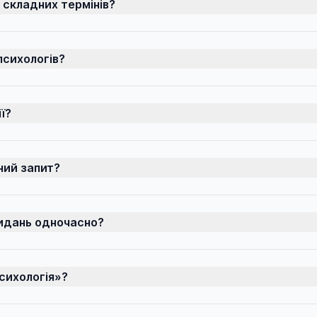
 складних термінів?
психологів?
ї?
тний запит?
видань одночасно?
сихологія»?