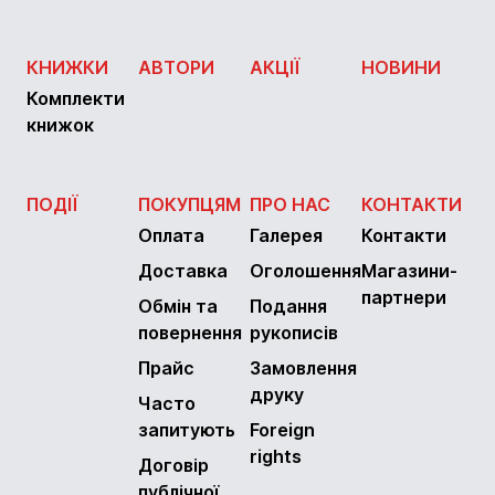
КНИЖКИ
АВТОРИ
АКЦІЇ
НОВИНИ
Комплекти
книжок
ПОДІЇ
ПОКУПЦЯМ
ПРО НАС
КОНТАКТИ
Оплата
Галерея
Контакти
Доставка
Оголошення
Магазини-
партнери
Обмін та
Подання
повернення
рукописів
Прайс
Замовлення
друку
Часто
запитують
Foreign
rights
Договір
публічної