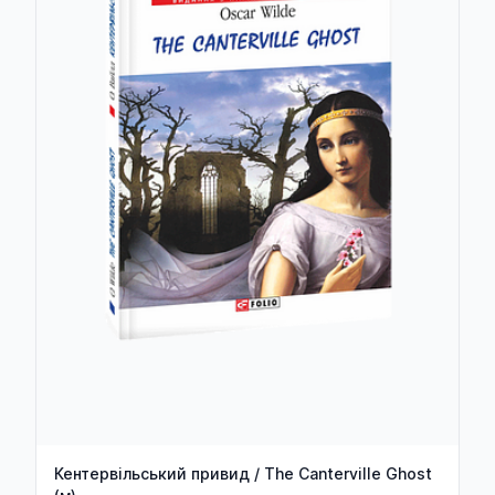
Кентервільський привид / The Canterville Ghost