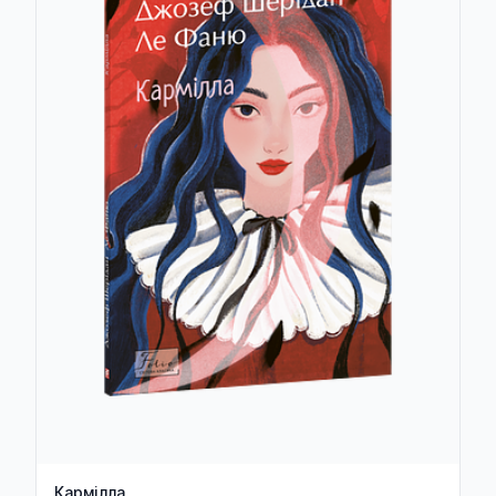
Кармілла