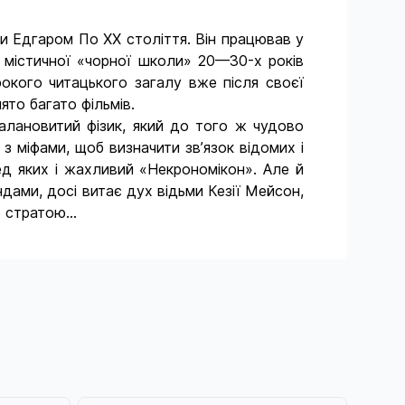
и Едгаром По ХХ століття. Він працював у
ї містичної «чорної школи» 20—30-х років
окого читацького загалу вже після своєї
ято багато фільмів.
алановитий фізик, який до того ж чудово
з міфами, щоб визначити зв’язок відомих і
ед яких і жахливий «Некрономікон». Але й
ами, досі витає дух відьми Кезії Мейсон,
перед своєю стратою...