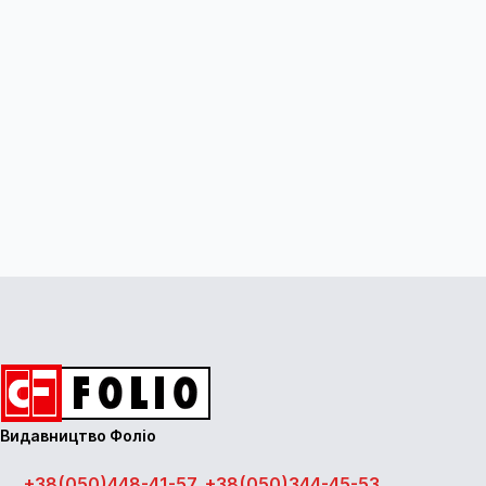
Видавництво Фоліо
+38(050)448-41-57, +38(050)344-45-53