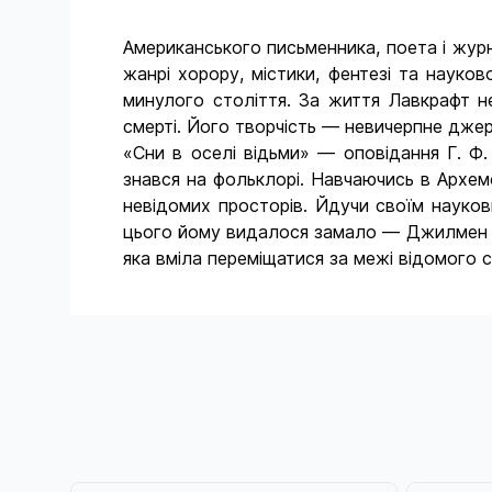
Американського письменника, поета і жур
жанрі хорору, містики, фентезі та науко
минулого століття. За життя Лавкрафт н
смерті. Його творчість — невичерпне джере
«Сни в оселі відьми» — оповідання Г. Ф
знався на фольклорі. Навчаючись в Архемс
невідомих просторів. Йдучи своїм науков
цього йому видалося замало — Джилмен ви
яка вміла переміщатися за межі відом