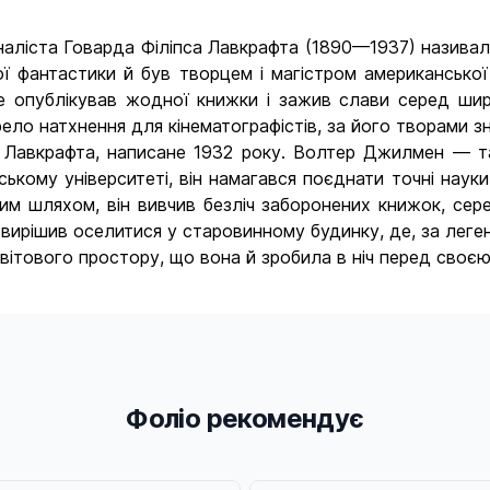
наліста Говарда Філіпса Лавкрафта (1890—1937) називал
вої фантастики й був творцем і магістром американсько
е опублікував жодної книжки і зажив слави серед шир
ло натхнення для кінематографістів, за його творами зн
. Лавкрафта, написане 1932 року. Волтер Джилмен — т
ькому університеті, він намагався поєднати точні науки 
им шляхом, він вивчив безліч заборонених книжок, сер
рішив оселитися у старовинному будинку, де, за легенд
ого світового простору, що вона й зробила в ніч 
Фоліо рекомендує