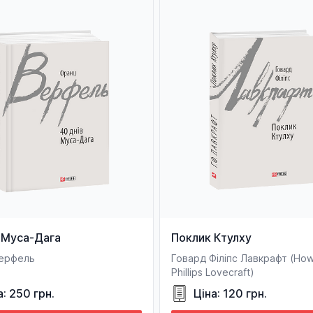
 Муса-Дага
Поклик Ктулху
ерфель
Говард Філіпс Лавкрафт (Ho
Phillips Lovecraft)
а: 250 грн.
Ціна: 120 грн.