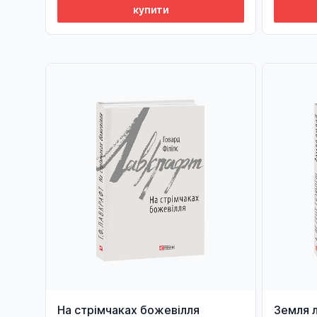
купити
На стрімчаках божевілля
Земля 