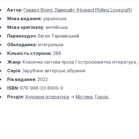
Автор:
Говард Філіпс Лавкрафт (Howard Phillips Lovecraft)
Мова видання:
українська
Мова оригіналу:
англійська
Перекладач:
Євген Тарнавський
Обкладинка:
інтегральна
Кількість сторінок:
288
Жанр:
Класична світова проза
Гостросюжетна література, ф
Серія:
Зарубіжні авторські зібрання
Рік видання:
2022
ISBN:
978-966-03-8909-0
Розділ:
Художня література
->
Містика
,
Горор
,