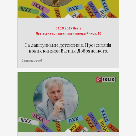
03.10.2025 Львів
Львівська копальня кави площа Ринок, 10
За лаштунками детективів. Презентація
нових книжок Василя Добрянського.
Запрошуємо!