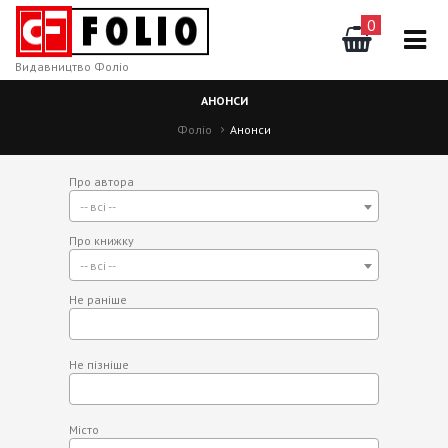
0
Видавництво Фоліо
АНОНСИ
Фоліо
Анонси
Про автора
-- всі --
Про книжку
-- всі --
Не раніше
Не пізніше
Місто