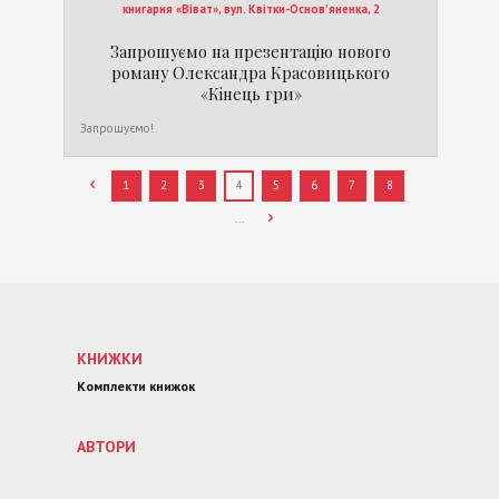
книгарня «Віват», вул. Квітки-Основ’яненка, 2
Запрошуємо на презентацію нового
роману Олександра Красовицького
«Кінець гри»
Запрошуємо!
1
2
3
4
5
6
7
8
...
КНИЖКИ
Комплекти книжок
АВТОРИ