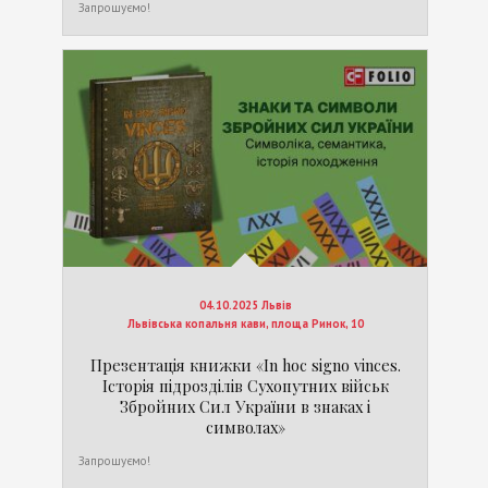
Запрошуємо!
04.10.2025 Львів
Львівська копальня кави, площа Ринок, 10
Презентація книжки «In hoc signo vinces.
Історія підрозділів Сухопутних військ
Збройних Сил України в знаках і
символах»
Запрошуємо!