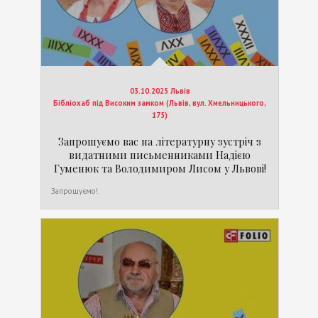
03.10.2025 Львів
Бібліохаб під Високим замком (Львів, вул. Хмельницького,
175)
Запрошуємо вас на літературну зустріч з
видатними письменниками Надією
Гуменюк та Володимиром Лисом у Львові!
Запрошуємо!