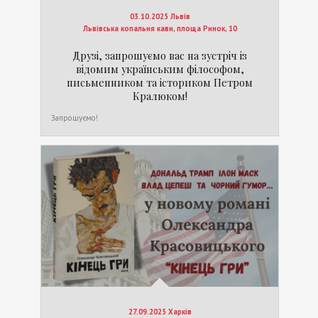
03.10.2025 Львів
Львівська копальня кави, площа Ринок, 10
Друзі, запрошуємо вас на зустріч із
відомим українським філософом,
письменником та істориком Петром
Кралюком!
Запрошуємо!
27.09.2025 Харків