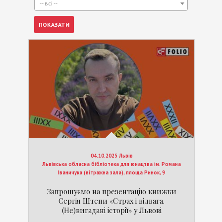
-- всі --
04.10.2025 Львів
Львівська обласна бібліотека для юнацтва ім. Романа
Іваничука (вітражна зала), площа Ринок, 9
Запрошуємо на презентацію книжки
Сергія Штепи «Страх і відвага.
(Не)вигадані історії» у Львові