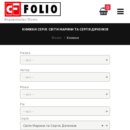
0
Видавництво Фоліо
КНИЖКИ СЕРІЯ: СВІТИ МАРИНИ ТА СЕРГІЯ ДЯЧЕНКІВ
Фоліо
Книжки
Назва
-- всі --
Автор
-- всі --
Мова
-- всі --
Рік
-- всі --
Серія
Світи Марини та Сергія Дяченків
×