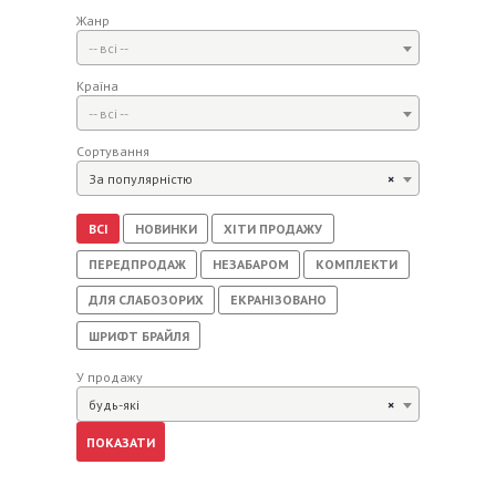
Жанр
-- всі --
Країна
-- всі --
Сортування
За популярністю
×
ВСІ
НОВИНКИ
ХІТИ ПРОДАЖУ
ПЕРЕДПРОДАЖ
НЕЗАБАРОМ
КОМПЛЕКТИ
ДЛЯ СЛАБОЗОРИХ
ЕКРАНІЗОВАНО
ШРИФТ БРАЙЛЯ
У продажу
будь-які
×