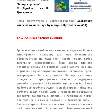
"Історія грошей"
М. Відейка та В.
Дмитренка.
Захід відбудеться у книгарні-кав’ярні
«Довженко
книги.кава.кіно» (вул. Бульварно-Кудрявська, 43А).
ВХІД НА ПРЕЗЕНТАЦІЮ ВІЛЬНИЙ.
Гроші — один з найбільших винаходів людства. Вони є
специфічним товаром, що має властивість
обмінюватися на будь-який інший товар, тобто
загальним еквівалентом. Їхня поява сприяла
розвитку обміну та торгівлі. Важко уявити без них
нормальне функціонування світової економіки. Гроші
зачаровують багатьох людей. Заради них вони
працюють, переступають закон, придумують
способи отримати їх і способи витратити їх... Люди
майже все зроблять задля грошей, і гроші майже все
роблять задля людей. Саме у грошах ми одержуємо
зарплати, гонорари, дивіденди. У грошовому вимірі
плануються і сімейні бюджети, й бюджети фірм, і
бюджети країн. Коли ж і за яких обставин з’явився
цей дивовижний і водночас фундаментальний