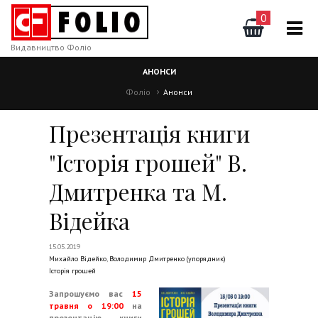
0
Видавництво Фоліо
АНОНСИ
Фоліо
Анонси
Презентація книги
"Історія грошей" В.
Дмитренка та М.
Відейка
15.05.2019
Михайло Відейко
,
Володимир Дмитренко (упорядник)
Історія грошей
Запрошуємо вас
15
травня о 19:00
на
презентацію книги