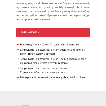
винахід людства? Яким чином він був вдосконалений,
що може чекати гроші у майбутньому? Як і коли
з’явилися, а також які гроші були у минулі часи в обігу
на території України? Про це та інші речі – розповідь
на сторінках цієї книжки.
ІНШІ АНОНСИ
Презентація книги "Джек-Потрошитель с Крещатика"
Запрошуємо на презентацію книги Олега Яськіва «Вечір з
кіно» і творчу зустріч з автором
Запрошуємо на презентацію книги Ірини Лобусової «Соль с
Жеваховой горы» і творчу зустріч з автором!
Запрошуємо на презентацію книги Бориса
Херсонского «Одесская интеллигенция»
Міжнародний книжковий фестиваль у Дніпрі – Book Space