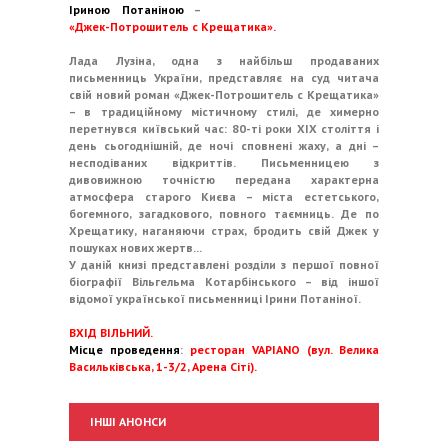
Іриною Потаніною
–
«Джек-Потрошитель с Крещатика».
Лада Лузіна, одна з найбільш продаваних
письменниць України, представляє на суд читача
свій новий роман «Джек-Потрошитель с Крещатика»
– в традиційному містичному стилі, де химерно
перетнувся київський час: 80-ті роки XIX століття і
день сьогоднішній, де ночі сповнені жаху, а дні –
несподіваних відкриттів. Письменницею з
дивовижною точністю передана характерна
атмосфера старого Києва – міста естетського,
богемного, загадкового, повного таємниць. Де по
Хрещатику, наганяючи страх, бродить свій Джек у
пошуках нових жертв...
У даній книзі представлені розділи з першої повної
біографії Вільгельма Котарбінського – від іншої
відомої української письменниці Ірини Потаніної.
ВХІД ВІЛЬНИЙ.
Місце проведення
:
ресторан VAPIANO (вул. Велика
Васильківська, 1-3/2, Арена Сіті).
ІНШІ АНОНСИ