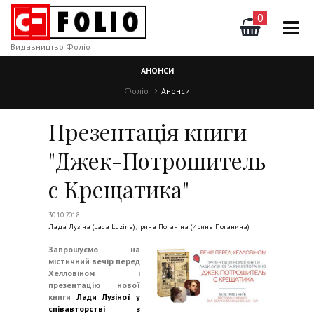
0
Видавництво Фоліо
АНОНСИ
Фоліо
Анонси
Презентація книги
"Джек-Потрошитель
с Крещатика"
30.10.2018
Лада Лузіна (Lada Luzina)
,
Ірина Потаніна (Ирина Потанина)
Запрошуємо на
містичний вечір перед
Хелловіном і
презентацію нової
книги
Лади Лузіної у
співавторстві з