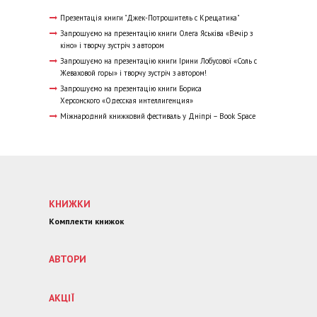
Презентація книги "Джек-Потрошитель с Крещатика"
Запрошуємо на презентацію книги Олега Яськіва «Вечір з
кіно» і творчу зустріч з автором
Запрошуємо на презентацію книги Ірини Лобусової «Соль с
Жеваховой горы» і творчу зустріч з автором!
Запрошуємо на презентацію книги Бориса
Херсонского «Одесская интеллигенция»
Міжнародний книжковий фестиваль у Дніпрі – Book Space
КНИЖКИ
Комплекти книжок
АВТОРИ
АКЦІЇ