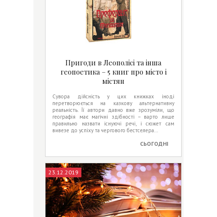
Пригоди в Леополісі та інша
геопоетика – 5 книг про місто і
містян
Сувора дійсність у цих книжках іноді
перетворюється на казкову альтернативну
реальність. Її автори давно вже зрозуміли, що
географія має магічні здібності – варто лише
правильно назвати існуючі речі, і сюжет сам
вивезе до успіху та чергового бестселера...
СЬОГОДНІ
23.12.2019