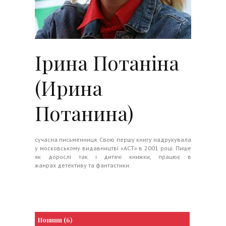
Ірина Потаніна
(Ирина
Потанина)
сучасна письменниця. Свою першу книгу надрукувала
у московському видавництві «АСТ» в 2001 році. Пише
як дорослі так і дитячі книжки, працює в
жанрах детективу та фантастики.
Новини (6)