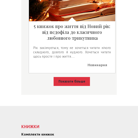
5 книжок про життя під Новий рік:
від педофіла до класичного
любовного трикутника
Рік закінчується, тому не хочеться читати нічого
складного, довгого й нудного. Хочеться читати
щось просте і про життя....
Новинарня
Показати більше
КНИЖКИ
Комплекти книжок