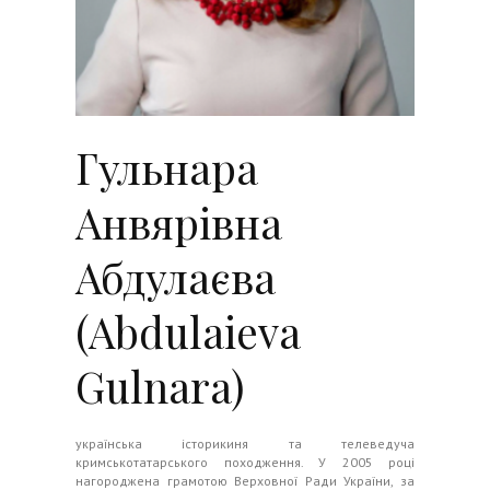
Гульнара
Анвярівна
Абдулаєва
(Abdulaieva
Gulnara)
українська історикиня та телеведуча
кримськотатарського походження
. У 2005 році
нагороджена грамотою Верховної Ради України, за