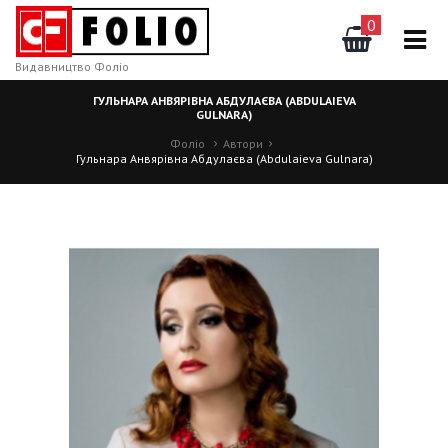
0
Видавництво Фоліо
ГУЛЬНАРА АНВЯРІВНА АБДУЛАЄВА (ABDULAIEVA
GULNARA)
Фоліо
Автори
Гульнара Анвярівна Абдулаєва (Abdulaieva Gulnara)