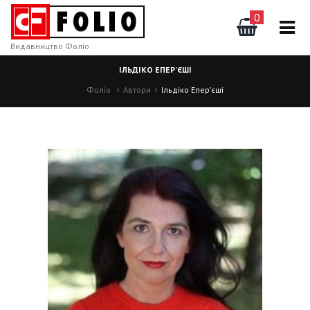
0
Видавництво Фоліо
ІЛЬДІКО ЕПЕР’ЄШІ
Фоліо
Автори
Ільдіко Епер’єші