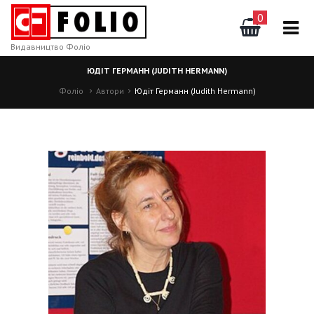
0
Видавництво Фоліо
ЮДІТ ГЕРМАНН (JUDITH HERMANN)
Фоліо
Автори
Юдіт Германн (Judith Hermann)