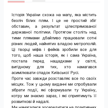
Історія України схожа на мапу, яка містить
безліч білих плям. І це не простий збіг
обставин, а результат цілеспрямованої
державної політики. Протягом століть над
тими плямами дбайливо працювали сотні
різних людей, найнятих владою метрополій.
Ці творці міфів і фейків зробили все для
того, щоб наша історія, як і сама Україна,
постала перед нащадками у світлі,
вигідному для тих, хто намагався
асимілювати спадок Київської Русі.
Проте час завжди розставляє все по своїх
місцях. Тож у цьому виданні ми спробували
зібрати події, які сформували ту Україну,
котру ми знаємо зараз, і які сприятимуть її
розвиткові й надалі.
Ми намагалися зосередитися на позитивних