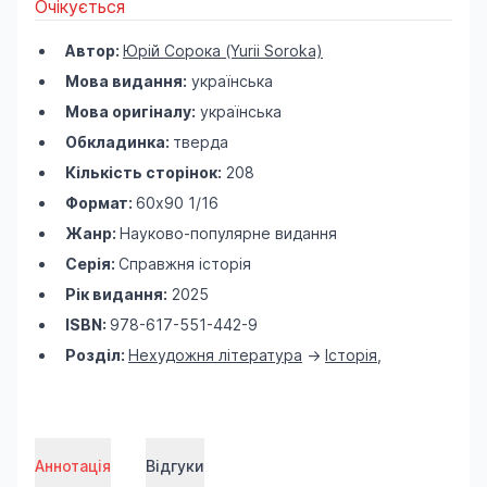
Очікується
Автор:
Юрій Сорока (Yurii Soroka)
Мова видання:
українська
Мова оригіналу:
українська
Обкладинка:
тверда
Кількість сторінок:
208
Формат:
60х90 1/16
Жанр:
Науково-популярне видання
Серія:
Справжня історія
Рік видання:
2025
ISBN:
978-617-551-442-9
Розділ:
Нехудожня література
->
Історія
,
Аннотація
Відгуки