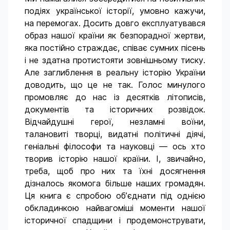
подіях української історії, умовно кажучи,
на перемогах. Досить довго експлуатувався
образ нашої країни як безпорадної жертви,
яка постійно страждає, співає сумних пісень
і не здатна протистояти зовнішньому тиску.
Але заглиблення в реальну історію України
доводить, що це не так. Голос минулого
промовляє до нас із десятків літописів,
документів та історичних розвідок.
Відчайдушні герої, незламні воїни,
талановиті творці, видатні політичні діячі,
геніальні філософи та науковці — ось хто
творив історію нашої країни. І, звичайно,
треба, щоб про них та їхні досягнення
дізналось якомога більше наших громадян.
Ця книга є спробою об’єднати під однією
обкладинкою найвагоміші моменти нашої
історичної спадщини і продемонструвати,