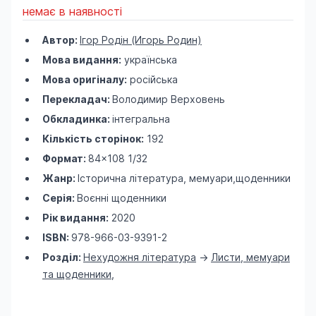
немає в наявності
Автор:
Ігор Родін (Игорь Родин)
Мова видання:
українська
Мова оригіналу:
російська
Перекладач:
Володимир Верховень
Обкладинка:
інтегральна
Кількість сторінок:
192
Формат:
84×108 1/32
Жанр:
Історична література, мемуари,щоденники
Серія:
Воєнні щоденники
Рік видання:
2020
ISBN:
978-966-03-9391-2
Розділ:
Нехудожня література
->
Листи, мемуари
та щоденники
,