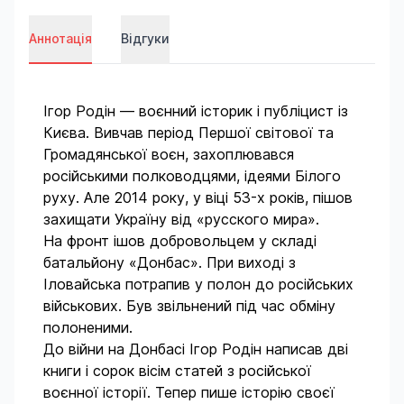
Аннотація
Відгуки
Ігор Родін — воєнний історик і публіцист із
Києва. Вивчав період Першої світової та
Громадянської воєн, захоплювався
російськими полководцями, ідеями Білого
руху. Але 2014 року, у віці 53-х років, пішов
захищати Україну від «русского мира».
На фронт ішов добровольцем у складі
батальйону «Донбас». При виході з
Іловайська потрапив у полон до російських
військових. Був звільнений під час обміну
полоненими.
До війни на Донбасі Ігор Родін написав дві
книги і сорок вісім статей з російської
воєнної історії. Тепер пише історію своєї