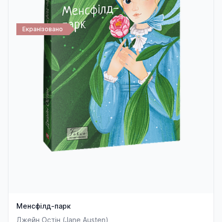
Екранізовано
Менсфілд-парк
Джейн Остін (Jane Austen)