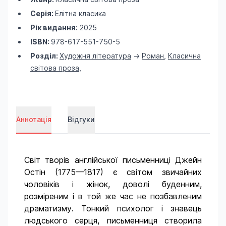
Серія:
Елітна класика
Рік видання:
2025
ISBN:
978-617-551-750-5
Розділ:
Художня література
->
Роман
,
Класична
світова проза
,
Аннотація
Відгуки
Світ творів англійської письменниці Джейн
Остін (1775—1817) є світом звичайних
чоловіків і жінок, доволі буденним,
розміреним і в той же час не позбавленим
драматизму. Тонкий психолог і знавець
людського серця, письменниця створила