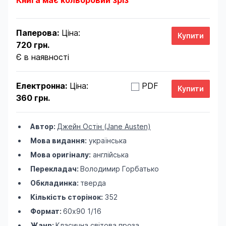
Книга має кольоровий зріз
Паперова:
Ціна:
720 грн.
Є в наявності
Електронна:
Ціна:
PDF
360 грн.
Автор:
Джейн Остін (Jane Austen)
Мова видання:
українська
Мова оригіналу:
англійська
Перекладач:
Володимир Горбатько
Обкладинка:
тверда
Кількість сторінок:
352
Формат:
60х90 1/16
Жанр:
Класична світова проза