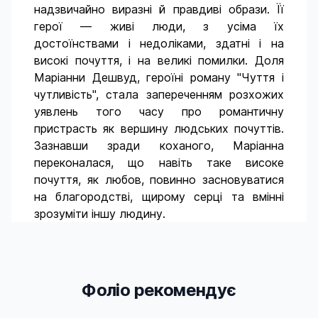
надзвичайно виразні й правдиві образи. Її
герої — живі люди, з усіма їх
достоїнствами і недоліками, здатні і на
високі почуття, і на великі помилки. Доля
Маріанни Дешвуд, героїні роману "Чуття і
чутливість", стала запереченням розхожих
уявлень того часу про романтичну
пристрасть як вершину людських почуттів.
Зазнавши зради коханого, Маріанна
переконалася, що навіть таке високе
почуття, як любов, повинно засновуватися
на благородстві, щирому серці та вмінні
зрозуміти іншу людину.
Фоліо рекомендує