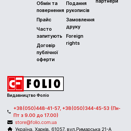
партнери
Обмін та
Подання
повернення
рукописів
Прайс
Замовлення
друку
Часто
запитують
Foreign
rights
Договір
публічної
оферти
Видавництво Фоліо
+38(050)448-41-57, +38(050)344-45-53 (Пн-
Пт з 9.00 до 17.00)
store@folio.com.ua
Україна
,
Харків
,
61057
,
вул.Римарська 21-А