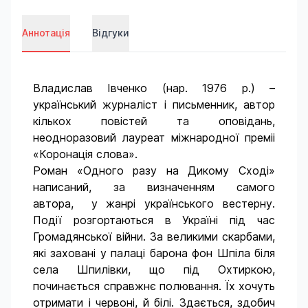
Аннотація
Відгуки
Владислав Івченко (нар. 1976 р.) –
український журналіст і письменник, автор
кількох повістей та оповідань,
неодноразовий лауреат міжнародної преміі
«Коронація слова».
Роман «Одного разу на Дикому Сході»
написаний, за визначенням самого
автора, у жанрі українського вестерну.
Події розгортаються в Україні під час
Громадянської війни. За великими скарбами,
які заховані у палаці барона фон Шпіла біля
села Шпилівки, що під Охтиркою,
починається справжнє полювання. Їх хочуть
отримати і червоні, й білі. Здається, здобич