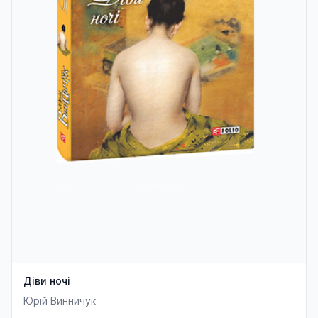
Діви ночі
Юрій Винничук