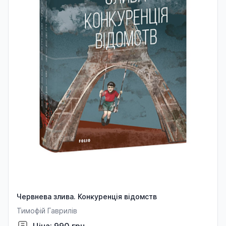
Червнева злива. Конкуренція відомств
Тимофій Гаврилів