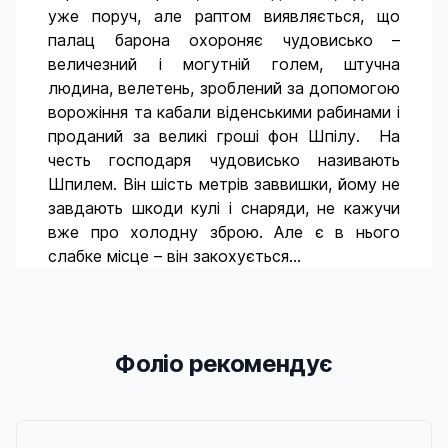
уже поруч, але раптом виявляється, що
палац барона охороняє чудовисько –
величезний і могутній голем, штучна
людина, велетень, зроблений за допомогою
ворожіння та кабали віденськими рабинами і
проданий за великі гроші фон Шпілу. На
честь господаря чудовисько називають
Шпилем. Він шість метрів заввишки, йому не
завдають шкоди кулі і снаряди, не кажучи
вже про холодну зброю. Але є в нього
слабке місце – він закохується…
Фоліо рекомендує