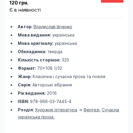
120 грн.
Є в наявності
Автор:
Владислав Івченко
Мова видання:
українська
Мова оригіналу:
українська
Обкладинка:
тверда
Кількість сторінок:
320
Формат:
70×108 1/32
Жанр:
Класична і сучасна проза та поезія
Серія:
Авторські зібрання
Рік видання:
2016
ISBN:
978-966-03-7445-4
Розділ:
Художня література
->
Фентезі
,
Сучасна
українська проза
,