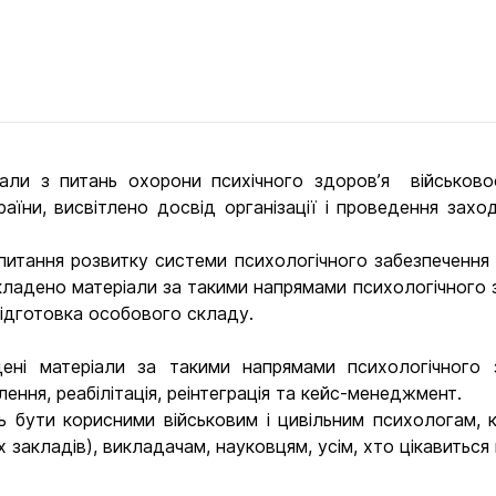
іали з питань охорони психічного здоров’я військово
аїни, висвітлено досвід організації і проведення захо
питання розвитку системи психологічного забезпечення 
викладено матеріали за такими напрямами психологічного
підготовка особового складу.
ні матеріали за такими напрямами психологічного з
ення, реабілітація, реінтеграція та кейс-менеджмент.
 бути корисними військовим і цивільним психологам, к
 закладів), викладачам, науковцям, усім, хто цікавиться 