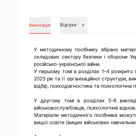
Відгуки
Аннотація
0
У методичному посібнику зібрано матер
складових сектору безпеки і оборони Укр
російсько-української війни.
У першому томі в розділах 1–4 розкрито 
2023 рік та її організаційної структури, 
відбір, психодіагностика та психологічна 
У другому томі в розділах 5–8 викладе
військовослужбовців, психологічне відновл
Матеріали методичного посібника можуть
вищої освіти (вищих військових навчальних