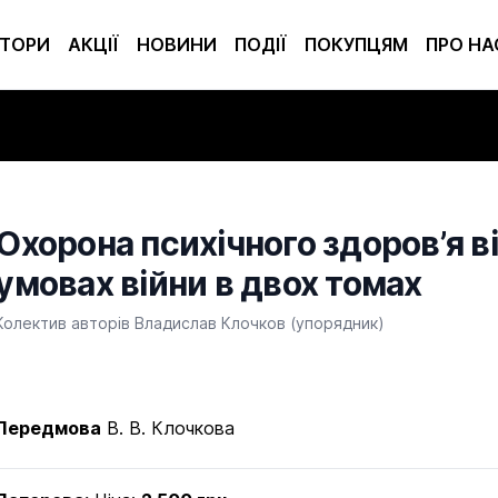
ТОРИ
АКЦІЇ
НОВИНИ
ПОДІЇ
ПОКУПЦЯМ
ПРО НА
Охорона психічного здоров’я 
умовах війни в двох томах
Product information
Колектив авторів
Владислав Клочков (упорядник)
Передмова
В. В. Клочкова