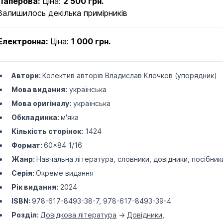
Паперова:
Ціна:
2 500 грн.
Залишилось декілька примірників
Електронна:
Ціна:
1 000 грн.
Автори:
Колектив авторів
Владислав Клочков (упорядник)
Мова видання:
українська
Мова оригіналу:
українська
Обкладинка:
м'яка
Кількість сторінок:
1424
Формат:
60×84 1/16
Жанр:
Навчальна література, словники, довідники, посібник
Серія:
Окреме видання
Рік видання:
2024
ISBN:
978-617-8493-38-7, 978-617-8493-39-4
Розділ:
Довідкова література
->
Довідники
,