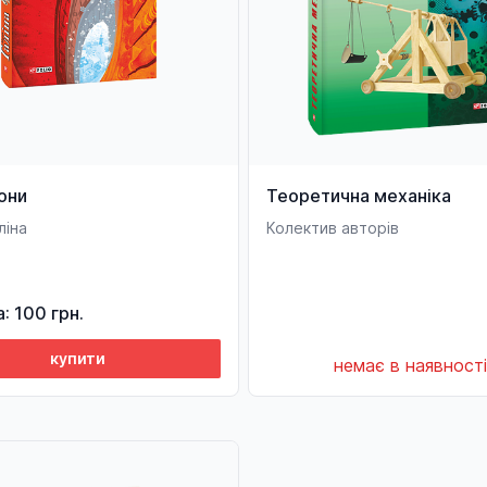
они
Теоретична механіка
ліна
Колектив авторів
а: 100 грн.
купити
немає в наявності