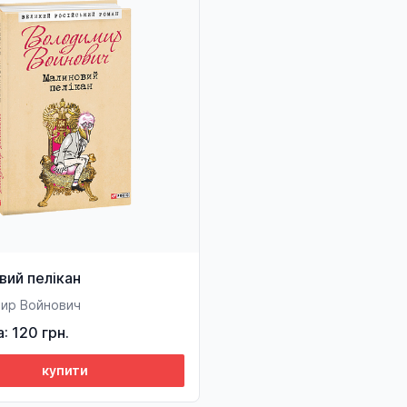
вий пелікан
ир Войнович
а: 120 грн.
купити