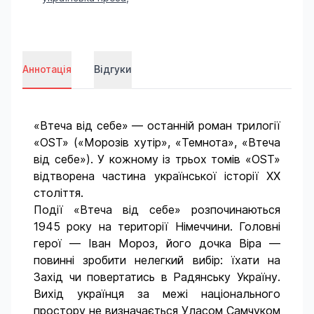
Аннотація
Відгуки
«Втеча від себе» — останній роман трилогії
«ОST» («Морозів хутір», «Темнота», «Втеча
від себе»). У кожному із трьох томів «OST»
відтворена частина української історії ХХ
століття.
Події «Втеча від себе» розпочинаються
1945 року на території Німеччини. Головні
герої — Іван Мороз, його дочка Віра —
повинні зробити нелегкий вибір: їхати на
Захід чи повертатись в Радянську Україну.
Вихід українця за межі національного
простору не визначається Уласом Самчуком