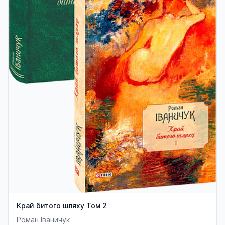
Край битого шляху Том 2
Роман Іваничук