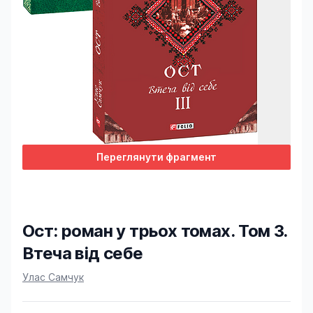
Переглянути фрагмент
Ост: роман у трьох томах. Том 3.
Втеча від себе
Product information
Улас Самчук