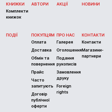
КНИЖКИ
АВТОРИ
АКЦІЇ
НОВИНИ
Комплекти
книжок
ПОДІЇ
ПОКУПЦЯМ
ПРО НАС
КОНТАКТИ
Оплата
Галерея
Контакти
Доставка
Оголошення
Магазини-
партнери
Обмін та
Подання
повернення
рукописів
Прайс
Замовлення
друку
Часто
запитують
Foreign
rights
Договір
публічної
оферти