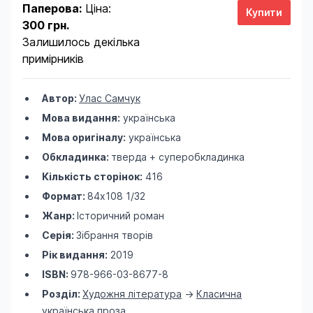
Паперова:
Ціна:
300 грн.
Залишилось декілька
примірників
Автор:
Улас Самчук
Мова видання:
українська
Мова оригіналу:
українська
Обкладинка:
тверда + суперобкладинка
Кількість сторінок:
416
Формат:
84х108 1/32
Жанр:
Історичний роман
Серія:
Зібрання творів
Рік видання:
2019
ISBN:
978-966-03-8677-8
Розділ:
Художня література
->
Класична
українська проза
,