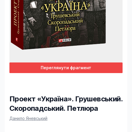
Переглянути фрагмент
Проект «Україна». Грушевський.
Скоропадський. Петлюра
Product information
Данило Яневський