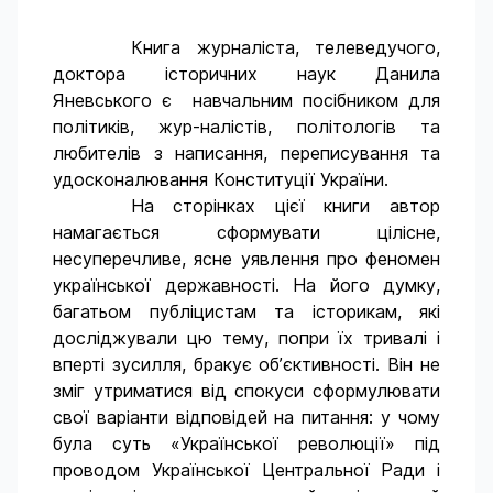
Книга журналіста, телеведучого,
доктора історичних наук Данила
Яневського є навчальним посібником для
політиків, жур-налістів, політологів та
любителів з написання, переписування та
удосконалювання Конституції України.
На сторінках цієї книги автор
намагається сформувати цілісне,
несуперечливе, ясне уявлення про феномен
української державності. На його думку,
багатьом публіцистам та історикам, які
досліджували цю тему, попри їх тривалі і
вперті зусилля, бракує об’єктивності. Він не
зміг утриматися від спокуси сформулювати
свої варіанти відповідей на питання: у чому
була суть «Української революції» під
проводом Української Центральної Ради і