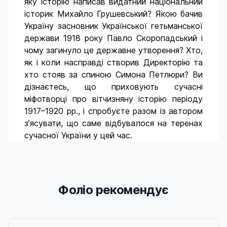
яку історію написав видатний національний
історик Михайло Грушевський? Якою бачив
Україну засновник Української гетьманської
держави 1918 року Павло Скоропадський і
чому загинуло це державне утворення? Хто,
як і коли насправді створив Директорію та
хто стояв за спиною Симона Петлюри? Ви
дізнаєтесь, що приховують сучасні
міфотворці про вітчизняну історію періоду
1917–1920 рр., і спробуєте разом із автором
з’ясувати, що саме відбувалося на теренах
сучасної України у цей час.
Фоліо рекомендує