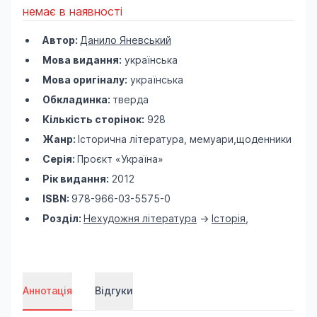
немає в наявності
Автор:
Данило Яневський
Мова видання:
українська
Мова оригіналу:
українська
Обкладинка:
тверда
Кількість сторінок:
928
Жанр:
Історична література, мемуари,щоденники
Серія:
Проєкт «Україна»
Рік видання:
2012
ISBN:
978-966-03-5575-0
Розділ:
Нехудожня література
->
Історія
,
Аннотація
Відгуки