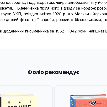
 безпосереднє, іноді жорстоко-щире відображення у йог
єнтації Винничен­ка після його від’їзду за кордон: роз
 групи УКП, поїздка влітку 1920 р. до Москви і Харкова
 невдалий фінал цієї спроби, розрив з більшовиками, 
і щоденники письменника за 1932—1942 роки, найцікавіш
Фоліо рекомендує