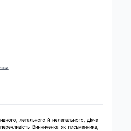
ники
,
вного, легального й нелегального, діяча
перечливість Винниченка як письменника,