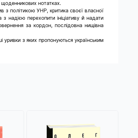
о щоденникових нотатках.
рив з політикою УНР, критика своєї власної
 з надією перехопити ініціативу й надати
повернення за кордон, послідовна нищівна
і уривки з яких пропонуються укра­їнським