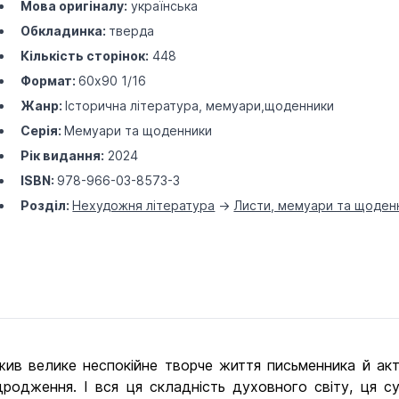
Мова оригіналу:
українська
Обкладинка:
тверда
Кількість сторінок:
448
Формат:
60х90 1/16
Жанр:
Історична література, мемуари,щоденники
Серія:
Мемуари та щоденники
Рік видання:
2024
ISBN:
978-966-03-8573-3
Розділ:
Нехудожня література
->
Листи, мемуари та щоден
в велике неспокійне творче життя письменника й акти
родження. І вся ця складність духовного світу, ця су