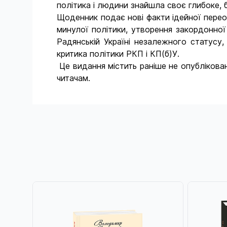
політика і людини знайшла своє глибоке,
Щоденник подає нові факти ідейної переорі
минулої політики, утворення закордонної
Радянській Україні незалежного статусу,
критика політики РКП і КП(б)У.
Це видання містить раніше не опублікован
читачам.