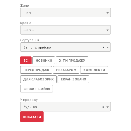
Жанр
-- всі --
Країна
-- всі --
Сортування
За популярністю
×
ВСІ
НОВИНКИ
ХІТИ ПРОДАЖУ
ПЕРЕДПРОДАЖ
НЕЗАБАРОМ
КОМПЛЕКТИ
ДЛЯ СЛАБОЗОРИХ
ЕКРАНІЗОВАНО
ШРИФТ БРАЙЛЯ
У продажу
будь-які
×