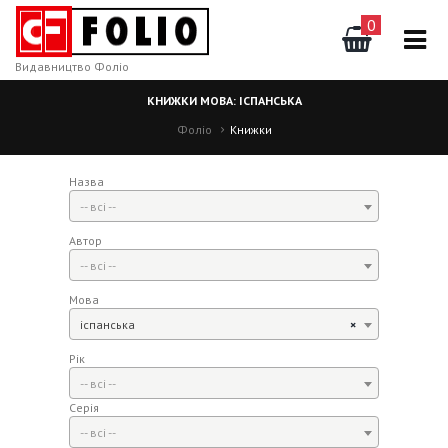
0
Видавництво Фоліо
КНИЖКИ МОВА: ІСПАНСЬКА
Фоліо
Книжки
Назва
-- всі --
Автор
-- всі --
Мова
іспанська
×
Рік
-- всі --
Серія
-- всі --