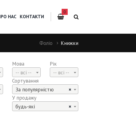
0
ПРО НАС
КОНТАКТИ
Фоліо
Книжки
Мова
Рік
-- всі --
-- всі --
Сортування
За популярністю
×
У продажу
будь-які
×