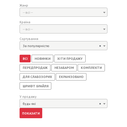
Жанр
-- всі --
Країна
-- всі --
Сортування
За популярністю
×
ВСІ
НОВИНКИ
ХІТИ ПРОДАЖУ
ПЕРЕДПРОДАЖ
НЕЗАБАРОМ
КОМПЛЕКТИ
ДЛЯ СЛАБОЗОРИХ
ЕКРАНІЗОВАНО
ШРИФТ БРАЙЛЯ
У продажу
будь-які
×