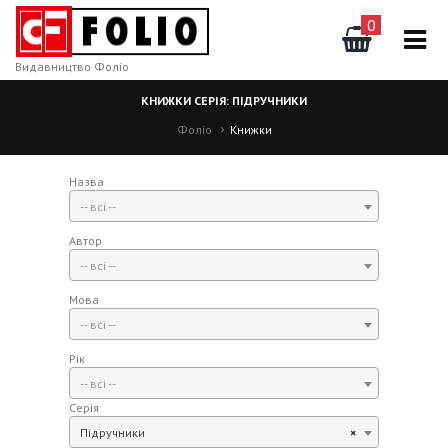
0
Видавництво Фоліо
КНИЖКИ СЕРІЯ: ПІДРУЧНИКИ
Фоліо
Книжки
Назва
-- всі --
Автор
-- всі --
Мова
-- всі --
Рік
-- всі --
Серія
Підручники
×