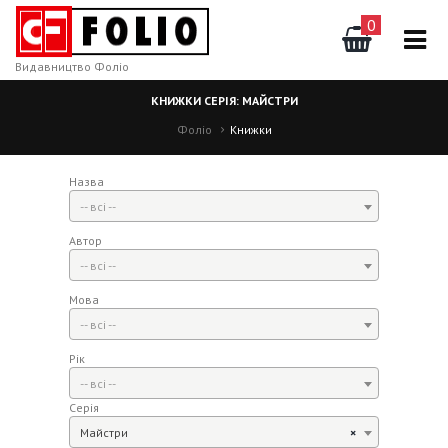
0
Видавництво Фоліо
КНИЖКИ СЕРІЯ: МАЙСТРИ
Фоліо
Книжки
Назва
-- всі --
Автор
-- всі --
Мова
-- всі --
Рік
-- всі --
Серія
Майстри
×