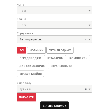
Жанр
-- всі --
Країна
-- всі --
Сортування
За популярністю
×
ВСІ
НОВИНКИ
ХІТИ ПРОДАЖУ
ПЕРЕДПРОДАЖ
НЕЗАБАРОМ
КОМПЛЕКТИ
ДЛЯ СЛАБОЗОРИХ
ЕКРАНІЗОВАНО
ШРИФТ БРАЙЛЯ
У продажу
будь-які
×
БІЛЬШЕ КНИЖОК