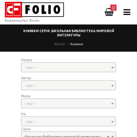
0
Видавництво Фоліо
КНИЖКИ СЕРІЯ: ШКОЛЬНАЯ БИБЛИОТЕКА МИРОВОЙ
ЛИТЕРАТУРЫ
Фоліо
Книжки
Назва
-- всі --
Автор
-- всі --
Мова
-- всі --
Рік
-- всі --
Серія
Школьная библиотека мировой литературы
×