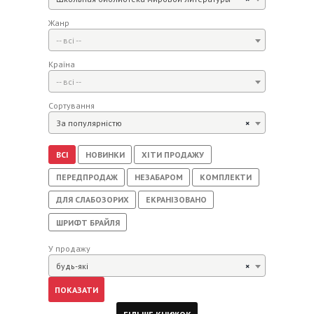
Жанр
-- всі --
Країна
-- всі --
Сортування
За популярністю
×
ВСІ
НОВИНКИ
ХІТИ ПРОДАЖУ
ПЕРЕДПРОДАЖ
НЕЗАБАРОМ
КОМПЛЕКТИ
ДЛЯ СЛАБОЗОРИХ
ЕКРАНІЗОВАНО
ШРИФТ БРАЙЛЯ
У продажу
будь-які
×