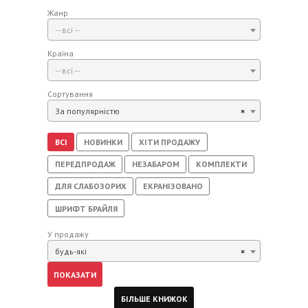
Жанр
-- всі --
Країна
-- всі --
Сортування
За популярністю
×
ВСІ
НОВИНКИ
ХІТИ ПРОДАЖУ
ПЕРЕДПРОДАЖ
НЕЗАБАРОМ
КОМПЛЕКТИ
ДЛЯ СЛАБОЗОРИХ
ЕКРАНІЗОВАНО
ШРИФТ БРАЙЛЯ
У продажу
будь-які
×
БІЛЬШЕ КНИЖОК