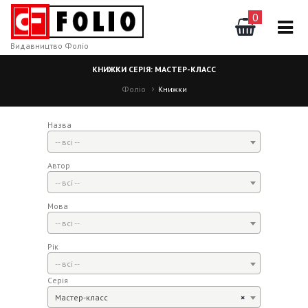
0
Видавництво Фоліо
КНИЖКИ СЕРІЯ: МАСТЕР-КЛАСС
Фоліо
Книжки
Назва
-- всі --
Автор
-- всі --
Мова
-- всі --
Рік
-- всі --
Серія
Мастер-класс
×