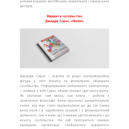
романи відомих англійських, норвезьких і канадських
авторів.
Відкрите суспільство
Джордж Сорос, «Фоліо»
Джордж Сорос — відома та дещо контроверсійна
фігура у світі бізнесу та філантропії. «Відкрите
суспільство. Реформування глобального капіталізму»
— книжка, у якій Сорос зібрав головні ідеї свого життя.
Як зазначає сам автор, «ця книга – робота з
практичної філософії: вона пропонує концептуальну
схему, яка має стати керівництвом до дії. Ця схема
вела мене і в зароблянні грошей, і у філантропічній
діяльності, тож я вірю, що її можна застосовувати і до
всього суспільства. На ній ґрунтуються панівні
принципи організації глобального відкритого