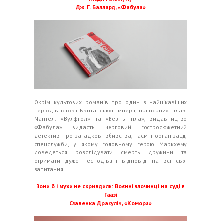
Дж. Г. Баллард, «Фабула»
Окрім культових романів про один з найцікавіших
періодів історії Британської імперії, написаних Гіларі
Мантел: «Вулфгол» та «Везіть тіла», видавництво
«Фабула» видасть черговий гостросюжетний
детектив про загадкові вбивства, таємні організації,
спецслужби, у якому головному герою Маркхему
доведеться розслідувати смерть дружини та
отримати дуже несподівані відповіді на всі свої
запитання.
Вони б і мухи не скривдили: Воєнні злочинці на суді в
Гаазі
Славенка Дракуліч, «Комора»