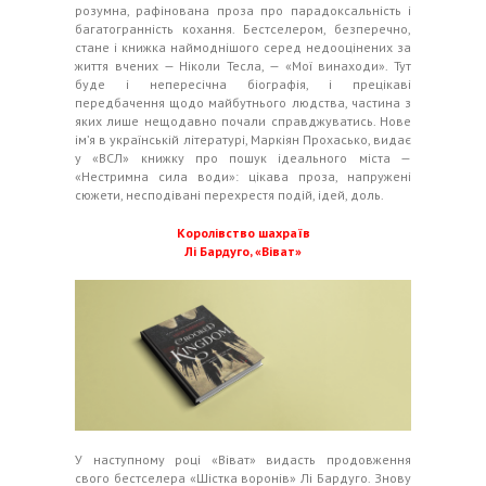
розумна, рафінована проза про парадоксальність і
багатогранність кохання. Бестселером, безперечно,
стане і книжка наймоднішого серед недооцінених за
життя вчених — Ніколи Тесла, — «Мої винаходи». Тут
буде і непересічна біографія, і прецікаві
передбачення щодо майбутнього людства, частина з
яких лише нещодавно почали справджуватись. Нове
ім’я в українській літературі, Маркіян Прохасько, видає
у «ВСЛ» книжку про пошук ідеального міста —
«Нестримна сила води»: цікава проза, напружені
сюжети, несподівані перехрестя подій, ідей, доль.
Королівство шахраїв
Лі Бардуго, «Віват»
У наступному році «Віват» видасть продовження
свого бестселера «Шістка воронів» Лі Бардуго. Знову