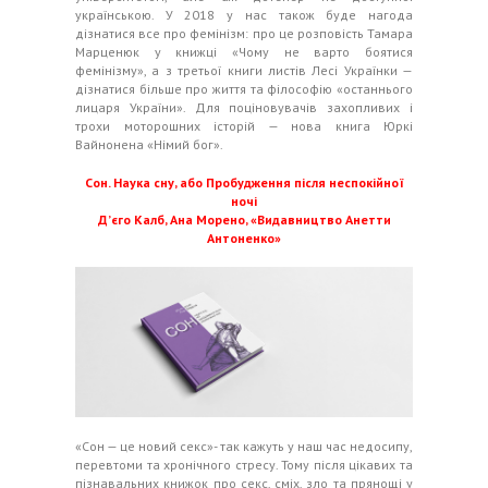
українською. У 2018 у нас також буде нагода
дізнатися все про фемінізм: про це розповість Тамара
Марценюк у книжці «Чому не варто боятися
фемінізму», а з третьої книги листів Лесі Українки —
дізнатися більше про життя та філософію «останнього
лицаря України». Для поціновувачів захопливих і
трохи моторошних історій — нова книга Юркі
Вайнонена «Німий бог».
Сон. Наука сну, або Пробудження після неспокійної
ночі
Д’єго Калб, Ана Морено, «Видавництво Анетти
Антоненко»
«Сон — це новий секс»- так кажуть у наш час недосипу,
перевтоми та хронічного стресу. Тому після цікавих та
пізнавальних книжок про секс, сміх, зло та прянощі у