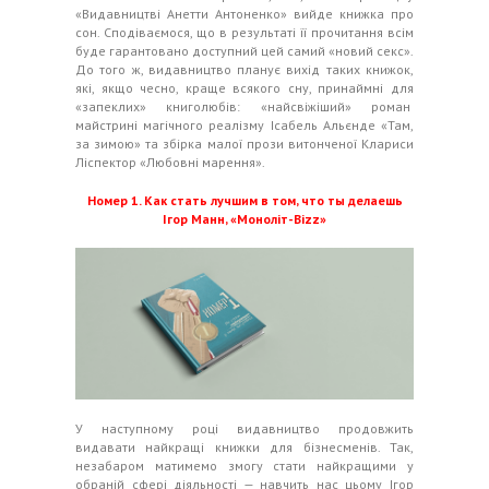
«Видавництві Анетти Антоненко» вийде книжка про
сон. Сподіваємося, що в результаті її прочитання всім
буде гарантовано доступний цей самий «новий секс».
До того ж, видавництво планує вихід таких книжок,
які, якщо чесно, краще всякого сну, принаймні для
«запеклих» книголюбів: «найсвіжіший» роман
майстрині магічного реалізму Ісабель Альєнде «Там,
за зимою» та збірка малої прози витонченої Клариси
Ліспектор «Любовні марення».
Номер 1. Как стать лучшим в том, что ты делаешь
Ігор Манн, «Моноліт-Bizz»
У наступному році видавництво продовжить
видавати найкращі книжки для бізнесменів. Так,
незабаром матимемо змогу стати найкращими у
обраній сфері діяльності — навчить нас цьому Ігор