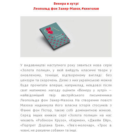
Венера в хутрі
Леопольд фон Захер-Мазох, #книголав
У видавництві наступного року зявиться нова серія
«Золота полиця», у якій вийдуть класичні твори у
оновленому, точніше, відтвореному вигляді: без
цензури та скорочень. Деякі з них українською можна
буде прочитати вперше, наприклад, невдовзі після
свят матимемо нагоду оцінити «Венеру у хутрі» —
найвідоміший твір австрійського письменника
Леопольда фон Захер-Мазоха. На створення повісті
Мазоха надихнула його власна історія стосунків з
Фанні фон Пістор, такою собі домінантною жінкою.
Серед інших книжок серії «Золота полиця» на нас
чекають «Робінзон Крузо», «Кармен», «Джейн Ейр»,
«Портрет Доріана Грея», «Тев’є-молочар», «Троє в
човні, не рахуючи собаки» та інші.