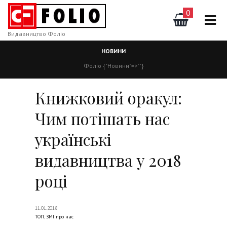
0
Видавництво Фоліо
НОВИНИ
Фоліо
{"Новини"=>""}
Книжковий оракул:
Чим потішать нас
українські
видавництва у 2018
році
11.01.2018
ТОП
,
ЗМІ про нас