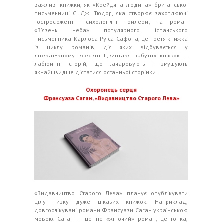
важливі книжки, як «Крейдяна людина» британської
письменниці С. Дж. Тюдор, яка створює захоплюючі
гостросюжетні психологічні трилери; та роман
«В’язень неба» популярного іспанського
письменника Карлоса Руїса Сафона, це третя книжка
із циклу романів, дія яких відбувається у
літературному всесвіті Цвинтаря забутих книжок —
лабіринті історій, що зачаровують і змушують
якнайшвидше дістатися останньої сторінки.
Охоронець серця
Франсуаза Саган, «Видавництво Старого Лева»
«Видавництво Старого Лева» планує опублікувати
цілу низку дуже цікавих книжок. Наприклад,
довгоочікувані романи Франсуази Саган українською
мовою. Саган — це не «жіночий» роман, це тонка,