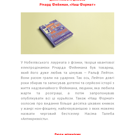
Річард Фейнман, «Наш Формат»
У Нобелівського лауреата з фізики, творця квантової
електродінаміки Річарда Фейнмана був товариш,
який його дуже любив та цінував — Ральф Лейтон.
Вони разом грали на ударних. Так ось, Лейтон довгі
роки збирав та записував дотепні та серйозні історії з
життя надзвичайного Фейнмана, людини, яка любила
жарти та розіграші, а потім запропонував
опублікувати всі ці курьйози. Також «Наш Формат»
оолосив про видання більше десятка цікавих книжок
у жанрі нон-фікшену, найочікуванішою з яких можемо
назвати черговий бестселер Насіма Талеба
«Антикрихкість».
Люди міленіуму