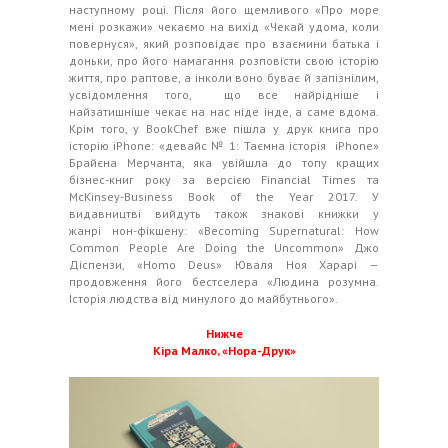
наступному році. Після його щемливого «Про море
мені розкажи» чекаємо на вихід «Чекай удома, коли
повернуся», який розповідає про взаємини батька і
доньки, про його намагання розповісти свою історію
життя, про раптове, а інколи воно буває й запізнілим,
усвідомлення того, що все найрідніше і
найзатишніше чекає на нас ніде інде, а саме вдома.
Крім того, у BookChef вже пішла у друк книга про
історію iPhone: «девайс № 1: Таємна історія iPhone»
Брайєна Мерчанта, яка увійшла до топу кращих
бізнес-книг року за версією Financial Times та
McKinsey-Business Book of the Year 2017. У
видавництві вийдуть також знакові книжки у
жанрі нон-фікшену: «Becoming Supernatural: How
Common People Are Doing the Uncommon» Джо
Діспензи, «Homo Deus» Юваля Ноя Харарі —
продовження його бестселера «Людина розумна.
Історія людства від минулого до майбутнього».
Нижче
Кіра Малко, «Нора-Друк»