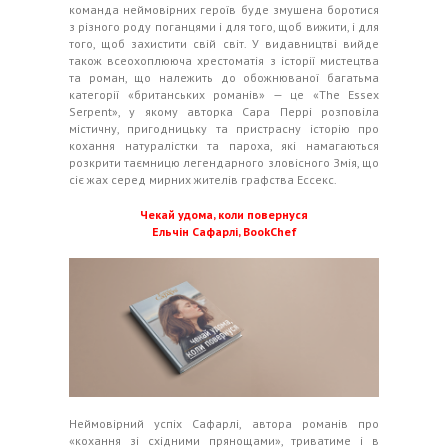
команда неймовірних героїв буде змушена боротися
з різного роду поганцями і для того, щоб вижити, і для
того, щоб захистити свій світ. У видавництві вийде
також всеохоплююча хрестоматія з історії мистецтва
та роман, що належить до обожнюваної багатьма
категорії «британських романів» — це «The Essex
Serpent», у якому авторка Сара Перрі розповіла
містичну, пригодницьку та пристрасну історію про
кохання натуралістки та пароха, які намагаються
розкрити таємницю легендарного зловісного Змія, що
сіє жах серед мирних жителів графства Ессекс.
Чекай удома, коли повернуся
Ельчін Сафарлі, BookChef
Неймовірний успіх Сафарлі, автора романів про
«кохання зі східними прянощами», триватиме і в