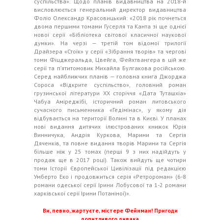
суспільства». Щодо планів видавництва на 2018-й
висловлюється генеральний директор видавництва
Фоліо Олександр Красовицький: «2018 рік почнеться
двома першими томами Гусерля та Канта зі ще однієї
нової серії «Бібліотека світової класичної наукової
думки». На черзі — третій том відомої трилогії
Драйзера «Стоїк» у серії «Зібрання творів» та чергові
томи Фіцджеральда, Цвейга, Фейхтвангера в цій же
серії та п’ятитомовик Михайла Булгакова російською.
Серед найближчих планів — головна книга Джорджа
Сороса «Відкрите суспільство», головний роман
грузинської літератури ХХ сторіччя «Дата Туташхіа»
Чабуа Аміреджібі, історичний роман литовського
сучасного письменника «Гедімінас», у якому дія
відбувається на території Волині та в Києві. У планах
нові видання дитячих ілюстрованих книжок Юрія
Винничука, Андрія Куркова, Марини та Сергія
Дяченків, та повне видання творів Марини та Сергія
більше ніж у 25 томах (перші 9 з них надійдуть у
продаж ще в 2017 році). Також вийдуть ще чотири
томи Історії Європейської Цивілізації під редакцією
Умберто Еко і продовжиться серія «Ретророман» (6-8
романи одеської серії Ірини Лобусової та 1-2 романи
харківської серії Ірини Потаніної)».
Ви, певно, жартуєте, містере Фейнман! Пригоди
допитливого дивака