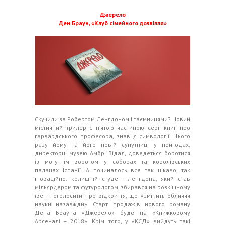
Джерело
Ден Браун, «Клуб сімейного дозвілля»
Скучили за Робертом Ленгдоном і таємницями? Новий
містичний трилер є п’ятою частиною серії книг про
гарвардського професора, знавця симвології. Цього
разу йому та його новій супутниці у пригодах,
директорці музею Амбрі Відал, доведеться боротися
із могутнім ворогом у соборах та королівських
палацах Іспанії. А починалось все так цікаво, так
іноваційно: колишній студент Ленгдона, який став
мільярдером та футурологом, збирався на розкішному
івенті оголосити про відкриття, що «змінить обличчя
науки назавжди». Старт продажів нового роману
Дена Брауна «Джерело» буде на «Книжковому
Арсеналі – 2018». Крім того, у «КСД» вийдуть такі