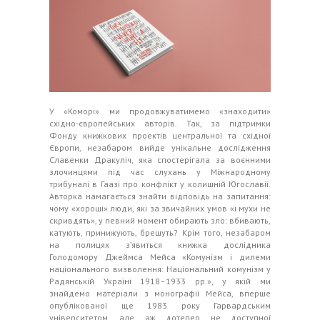
У «Коморі» ми продовжуватимемо «знаходити»
східно-європейських авторів. Так, за підтримки
Фонду книжкових проектів центральної та східної
Європи, незабаром вийде унікальне дослідження
Славенки Дракуліч, яка спостерігала за воєнними
злочинцями під час слухань у Міжнародному
трибуналі в Гаазі про конфлікт у колишній Югославії.
Авторка намагається знайти відповідь на запитання:
чому «хороші» люди, які за звичайних умов «і мухи не
скривдять», у певний момент обирають зло: вбивають,
катують, принижують, брешуть? Крім того, незабаром
на полицях з’явиться книжка дослідника
Голодомору Джеймса Мейса «Комунізм і дилеми
національного визволення: Національний комунізм у
Радянській Україні 1918–1933 рр.», у якій ми
знайдемо матеріали з монографії Мейса, вперше
опублікованої ще 1983 року Гарвардським
університетом, але аж дотепер не доступної