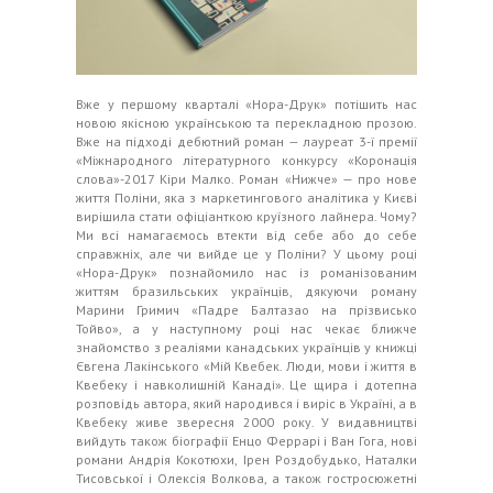
Вже у першому кварталі «Нора-Друк» потішить нас
новою якісною українською та перекладною прозою.
Вже на підході дебютний роман — лауреат 3-ї премії
«Міжнародного літературного конкурсу «Коронація
слова»-2017 Кіри Малко. Роман «Нижче» — про нове
життя Поліни, яка з маркетингового аналітика у Києві
вирішила стати офіціанткою круїзного лайнера. Чому?
Ми всі намагаємось втекти від себе або до себе
справжніх, але чи вийде це у Поліни? У цьому році
«Нора-Друк» познайомило нас із романізованим
життям бразильських українців, дякуючи роману
Марини Гримич «Падре Балтазао на прізвисько
Тойво», а у наступному році нас чекає ближче
знайомство з реаліями канадських українців у книжці
Євгена Лакінського «Мій Квебек. Люди, мови і життя в
Квебеку і навколишній Канаді». Це щира і дотепна
розповідь автора, який народився і виріс в Україні, а в
Квебеку живе звересня 2000 року. У видавництві
вийдуть також біографії Енцо Феррарі і Ван Гога, нові
романи Андрія Кокотюхи, Ірен Роздобудько, Наталки
Тисовської і Олексія Волкова, а також гостросюжетні