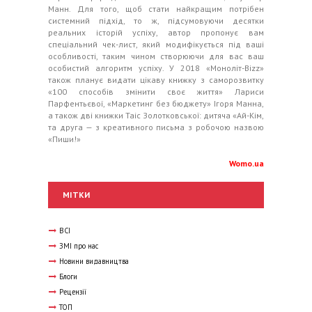
Манн. Для того, щоб стати найкращим потрібен
системний підхід, то ж, підсумовуючи десятки
реальних історій успіху, автор пропонує вам
спеціальний чек-лист, який модифікується під ваші
особливості, таким чином створюючи для вас ваш
особистий алгоритм успіху. У 2018 «Моноліт-Bizz»
також планує видати цікаву книжку з саморозвитку
«100 способів змінити своє життя» Лариси
Парфентьєвої, «Маркетинг без бюджету» Ігоря Манна,
а також дві книжки Таіс Золотковської: дитяча «Ай-Кім,
та друга — з креативного письма з робочою назвою
«Пиши!»
Womo.ua
МІТКИ
ВСІ
ЗМІ про нас
Новини видавництва
Блоги
Рецензії
ТОП