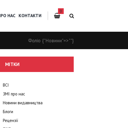
0
ПРО НАС
КОНТАКТИ
Фоліо
{"Новини"=>""}
МІТКИ
ВСІ
ЗМІ про нас
Новини видавництва
Блоги
Рецензії