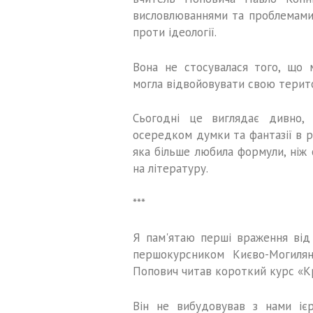
висловлюваннями та проблемами 
проти ідеології.
Вона не стосувалася того, що 
могла відвойовувати свою терит
Сьогодні це виглядає дивно, 
осередком думки та фантазії в р
яка більше любила формули, ніж 
на літературу.
***
Я пам'ятаю перші враження від 
першокурсником Києво-Могилянсь
Попович читав короткий курс «К
Він не вибудовував з нами ієр