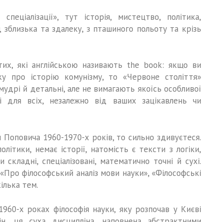
пеціалізації», тут історія, мистецтво, політика,
д зблизька та здалеку, з пташиного польоту та крізь
их, які англійською називають the book: якщо ви
у про історію комунізму, то «Червоне століття»
удрі й детальні, але не вимагають якоїсь особливої
і для всіх, незалежно від ваших зацікавлень чи
 Поповича 1960-1970-х років, то сильно здивуєтеся.
олітики, немає історії, натомість є тексти з логіки,
и складні, спеціалізовані, математично точні й сухі.
 «Про філософський аналіз мови науки», «Філософські
ілька тем.
960-х роках філософія науки, яку розпочав у Києві
н, ця суха дисципліна, наповнена абстрактними