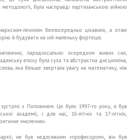
методології, була насправді партизанською війною
марксизм-ленінізм безпосередньо цікавило, а отже
орію й будувати на ній маленьку фортецю.
незвично, парадоксально: осередком живих сил,
адянську епоху була суха та абстрактна дисципліна,
слова, яка більше звертала увагу на математику, ніж
зустрічі з Поповичем. Це було 1997-го року, я був
кої академії, і для нас, 16-літніх та 17-літніх,
ритичне мислення».
архії, не був недосяжним «професором», він був