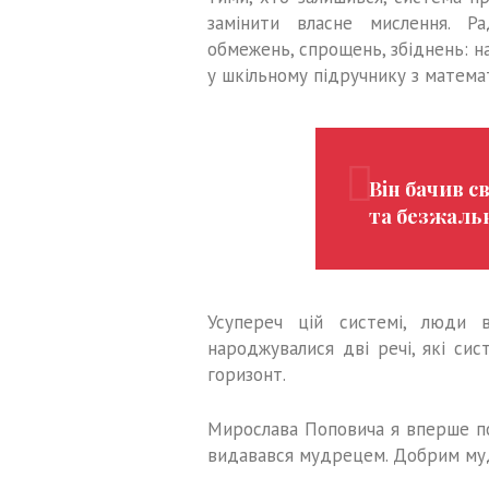
замінити власне мислення. Ра
обмежень, спрощень, збіднень: н
у шкільному підручнику з матема
Він бачив с
та безжальн
Усупереч цій системі, люди 
народжувалися дві речі, які си
горизонт.
Мирослава Поповича я вперше по
видавався мудрецем. Добрим му