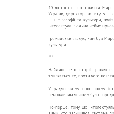
10 лютого пішов з життя Мирос
України, директор Інституту філо
— з філософії та культури, полі
інтелектуал, людина неймовірног
Громадське згадує, ким був Миро
культури.
***
Найдивніше в історії трапляєтьс
з'являється те, проти чого повст
У радянському повоєнному ін
неможливим явищем було народже
По-перше, тому що інтелектуаль
тими, хто залишився, система пр