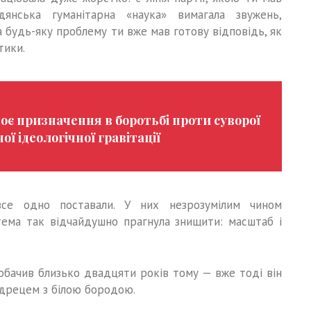
дянська гуманітарна «наука» вимагала звужень,
а будь-яку проблему ти вже мав готову відповідь, як
тики.
воє призначення в боротьбі проти суворої
ої ідеологічної гравітації
все одно поставали. У них незрозумілим чином
стема так відчайдушно прагнула знищити: масштаб і
бачив близько двадцяти років тому — вже тоді він
дрецем з білою бородою.