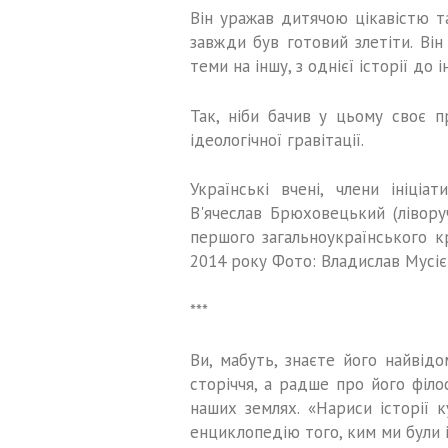
Він уражав дитячою цікавістю та
завжди був готовий злетіти. Він 
теми на іншу, з однієї історії до і
Так, ніби бачив у цьому своє п
ідеологічної гравітації.
Українські вчені, члени ініці
В'ячеслав Брюховецький (лівору
першого загальноукраїнського кр
2014 року Фото: Владислав Мусі
***
Ви, мабуть, знаєте його найвід
сторіччя, а радше про його філо
наших землях. «Нариси історії 
енциклопедію того, ким ми були і