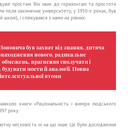
дуже простим. Він звик до горизонталі та простоти
оли після закінчення університету, у 1950-х роках, був
 школі), і спілкувався з нами на рівних.
Поповича був захват від знання, дитяча
 знаходження нового, радикальне
 обмежень, прагнення сполучати і
 будувати мости й аналогії. Повна
 інтелектуальної втоми
навколо книги «Раціональність і виміри людського
997 року.
лютну несхожість ні на що інше. Це були дослідження