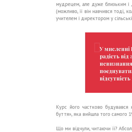
мудрецем, але дуже близьким і 
(можливо, її він навчився тоді, к
учителем і директором у сільській
У мисленні 
радість від
невизнання
поєднувати,
відсутність
Курс його частково будувався 
буття», яка вийшла того самого 1
Що ми відчули, читаючи її? Абсо