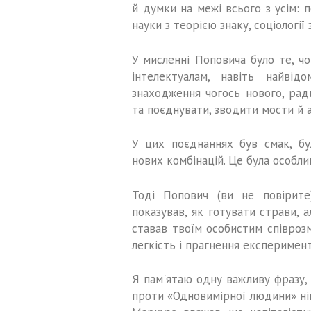
й думки на межі всього з усім: 
науки з теорією знаку, соціології
У мисленні Поповича було те, чо
інтелектуалам, навіть найвід
знаходження чогось нового, рад
та поєднувати, зводити мости й а
У цих поєднаннях був смак, бу
нових комбінацій. Це була особли
Тоді Попович (ви не повірите
показував, як готувати страви, а
ставав твоїм особистим співрозм
легкість і прагнення експерименту
Я пам'ятаю одну важливу фразу, 
проти «Одновимірної людини» ні