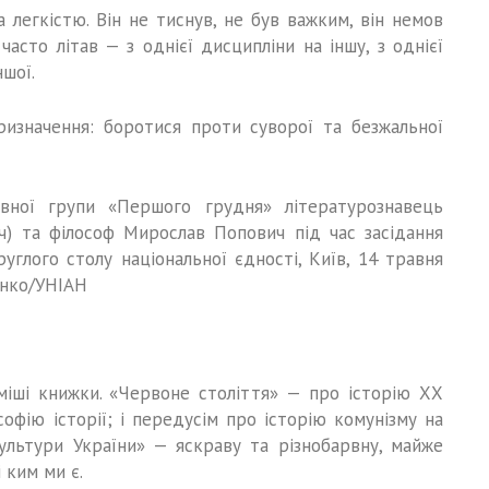
 легкістю. Він не тиснув, не був важким, він немов
часто літав — з однієї дисципліни на іншу, з однієї
ншої.
ризначення: боротися проти суворої та безжальної
ативної групи «Першого грудня» літературознавець
ч) та філософ Мирослав Попович під час засідання
углого столу національної єдності, Київ, 14 травня
єнко/УНІАН
оміші книжки. «Червоне століття» — про історію ХХ
софію історії; і передусім про історію комунізму на
культури України» — яскраву та різнобарвну, майже
 ким ми є.