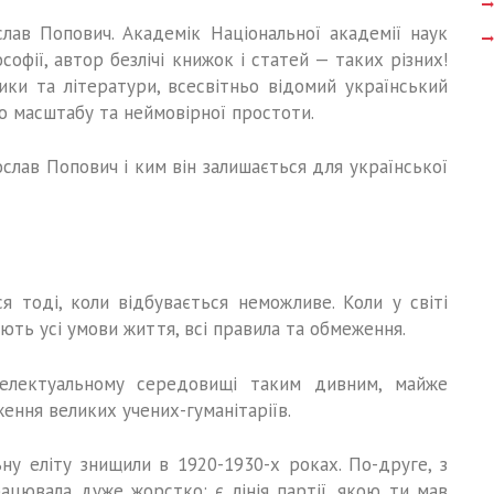
лав Попович. Академік Національної академії наук
софії, автор безлічі книжок і статей — таких різних!
тики та літератури, всесвітньо відомий український
о масштабу та неймовірної простоти.
слав Попович і ким він залишається для української
я тоді, коли відбувається неможливе. Коли у світі
ають усі умови життя, всі правила та обмеження.
телектуальному середовищі таким дивним, майже
ння великих учених-гуманітаріїв.
ну еліту знищили в 1920-1930-х роках. По-друге, з
ацювала дуже жорстко: є лінія партії, якою ти мав