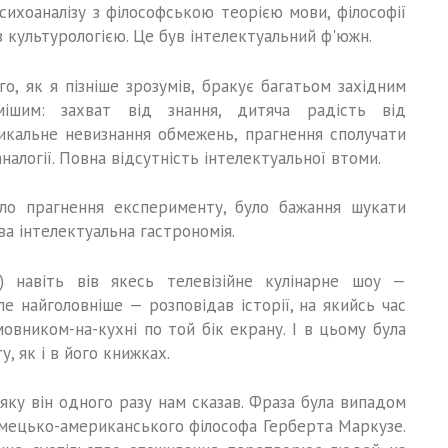
психоаналізу з філософською теорією мови, філософії
 з культурологією. Це був інтелектуальний ф'южн.
го, як я пізніше зрозумів, бракує багатьом західним
омішим: захват від знання, дитяча радість від
икальне невизнання обмежень, прагнення сполучати
налогії. Повна відсутність інтелектуальної втоми.
ло прагнення експерименту, було бажання шукати
ва інтелектуальна гастрономія.
) навіть вів якесь телевізійне кулінарне шоу —
ле найголовніше — розповідав історії, на якийсь час
овником-на-кухні по той бік екрану. І в цьому була
, як і в його книжках.
яку він одного разу нам сказав. Фраза була випадом
мецько-американського філософа Герберта Маркузе.