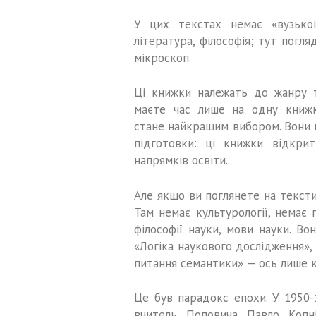
У цих текстах немає «вузької с
література, філософія; тут погля
мікроскоп.
Ці книжки належать до жанру т
маєте час лише на одну книжк
стане найкращим вибором. Вони м
підготовки: ці книжки відкрит
напрямків освіти.
Але якщо ви поглянете на тексти
Там немає культурології, немає п
філософії науки, мови науки. Вон
«Логіка наукового дослідження»,
питання семантики» — ось лише к
Це був парадокс епохи. У 1950-1
вчитель Поповича Павло Копні