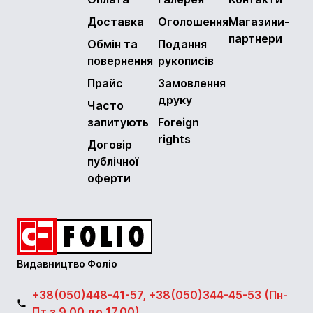
Доставка
Оголошення
Магазини-
партнери
Обмін та
Подання
повернення
рукописів
Прайс
Замовлення
друку
Часто
запитують
Foreign
rights
Договір
публічної
оферти
Видавництво Фоліо
+38(050)448-41-57, +38(050)344-45-53 (Пн-
Пт з 9.00 до 17.00)