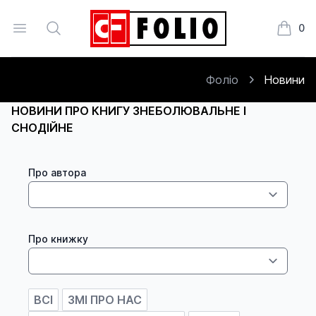
Open menu
Search
0
Книжки
Фоліо
Новини
НОВИНИ ПРО КНИГУ ЗНЕБОЛЮВАЛЬНЕ І
СНОДІЙНЕ
Про автора
Про книжку
ВСІ
ЗМІ ПРО НАС