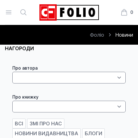
Open menu
Search
0
Книжки
Фоліо
Новини
НАГОРОДИ
Про автора
Про книжку
ВСІ
ЗМІ ПРО НАС
НОВИНИ ВИДАВНИЦТВА
БЛОГИ