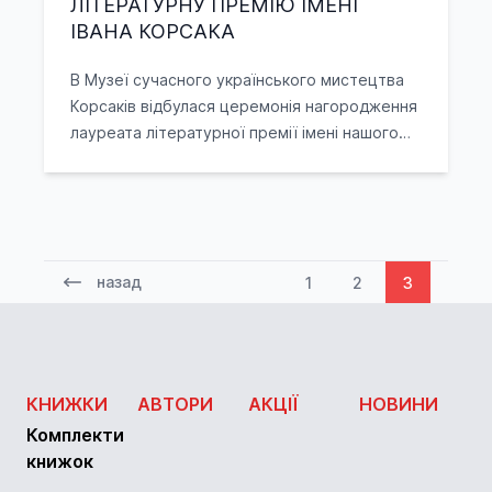
ЛІТЕРАТУРНУ ПРЕМІЮ ІМЕНІ
ІВАНА КОРСАКА
В Музеї сучасного українського мистецтва
Корсаків відбулася церемонія нагородження
лауреата літературної премії імені нашого
славного земляка
назад
1
2
3
КНИЖКИ
АВТОРИ
АКЦІЇ
НОВИНИ
Комплекти
книжок