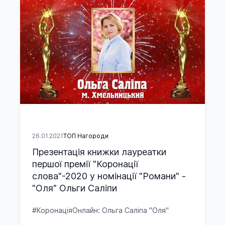
26.01.2021
ТОП Нагороди
Презентація книжки лауреатки
першої премії "Коронації
слова"-2020 у номінації "Романи" -
"Оля" Ольги Саліпи
#КоронаціяОнлайн: Ольга Саліпа "Оля"