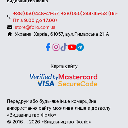
Видавництво Фоліо
+38(050)448-41-57, +38(050)344-45-53 (Пн-
Пт з 9.00 до 17.00)
store@folio.com.ua
Україна
,
Харків
,
61057
,
вул.Римарська 21-А
Facebook
Instagram
Instagram
Youtube
Telegram
Карта сайту
Передрук або будь-яке інше комерційне
використання сайту можливе лише з дозволу
«Видавництво Фоліо»
© 2016 ... 2026 «Видавництво Фоліо»