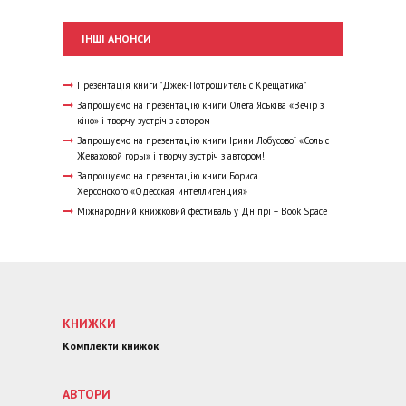
ІНШІ АНОНСИ
Презентація книги "Джек-Потрошитель с Крещатика"
Запрошуємо на презентацію книги Олега Яськіва «Вечір з
кіно» і творчу зустріч з автором
Запрошуємо на презентацію книги Ірини Лобусової «Соль с
Жеваховой горы» і творчу зустріч з автором!
Запрошуємо на презентацію книги Бориса
Херсонского «Одесская интеллигенция»
Міжнародний книжковий фестиваль у Дніпрі – Book Space
КНИЖКИ
Комплекти книжок
АВТОРИ