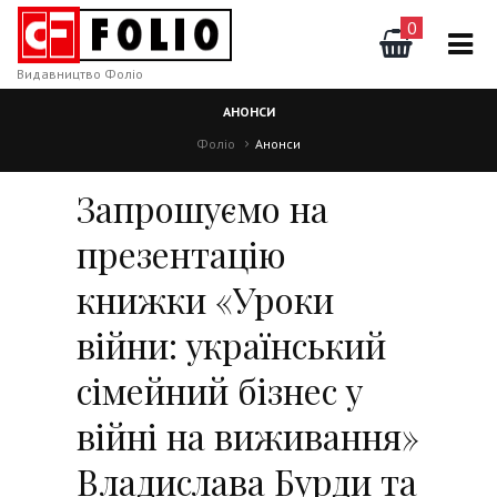
0
Видавництво Фоліо
АНОНСИ
Фоліо
Анонси
Запрошуємо на
презентацію
книжки «Уроки
війни: український
сімейний бізнес у
війні на виживання»
Владислава Бурди та