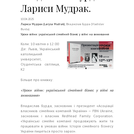
Лариси Мудрак.
10.04.2025
Лариса Мудрак (Larysa Mudrak)
, Владислав Бурда (Vladislav
Burda)
Уроки війни: український сімейний бізнес у війні на виживання
Коли: 10 квітня о 12:00
Де: Львів, Український
католицький
університет,
Студентська світлиця,
К2
Більше про книжку:
«Уроки війни: український сімейний бізнес у війні на
виживання»
Владислав Бурда, засновник і президент «Асоціації
власників сімейних компаній України» — FBN Ukraine,
засновник і власник RedHead Family Corporation.
«Українські сімейні компанії продовжують жити та
працювати в умовах війни. Історія сімейного бізнесу
України пишеться просто зараз».