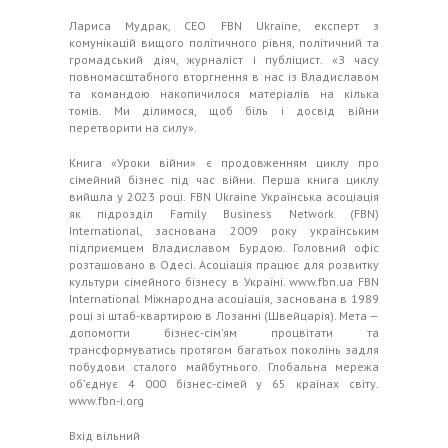
Лариса Мудрак, CEO FBN Ukraine, експерт з
комунікацій вищого політичного рівня, політичний та
громадський діяч, журналіст і публіцист. «З часу
повномасштабного вторгнення в нас із Владиславом
та командою накопичилося матеріалів на кілька
томів. Ми ділимося, щоб біль і досвід війни
перетворити на силу».
Книга «Уроки війни» є продовженням циклу про
сімейний бізнес під час війни. Перша книга циклу
вийшла у 2023 році. FBN Ukraine Українська асоціація
як підрозділ Family Business Network (FBN)
International, заснована 2009 року українським
підприємцем Владиславом Бурдою. Головний офіс
розташовано в Одесі. Асоціація працює для розвитку
культури сімейного бізнесу в Україні.
www.fbn.ua
FBN
International Міжнародна асоціація, заснована в 1989
році зі штаб-квартирою в Лозанні (Швейцарія). Мета —
допомогти бізнес-сім’ям процвітати та
трансформуватись протягом багатьох поколінь задля
побудови сталого майбутнього. Глобальна мережа
об’єднує 4 000 бізнес-сімей у 65 країнах світу.
www.fbn-i.org
Вхід вільний