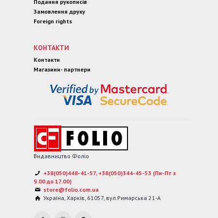
Подання рукописів
Замовлення друку
Foreign rights
КОНТАКТИ
Контакти
Магазини- партнери
Видавництво Фоліо
+38(050)448-41-57, +38(050)344-45-53 (Пн-Пт з
9.00 до 17.00)
store@folio.com.ua
Україна
,
Харків
,
61057
,
вул.Римарська 21-А