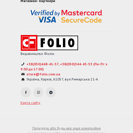
Магазини- партнери
Видавництво Фоліо
+38(050)448-41-57, +38(050)344-45-53 (Пн-Пт з
9.00 до 17.00)
store@folio.com.ua
Україна
,
Харків
,
61057
,
вул.Римарська 21-А
Карта сайту
Передрук або будь-яке інше комерційне