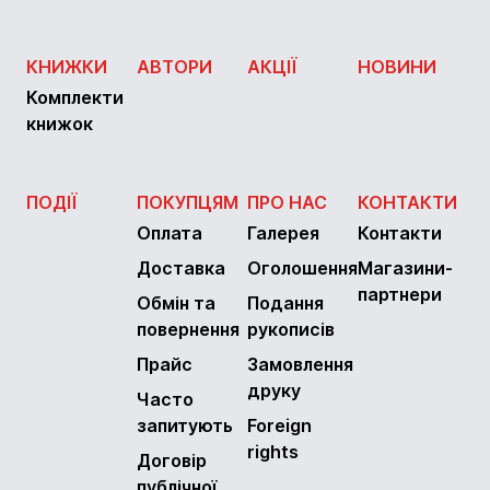
КНИЖКИ
АВТОРИ
АКЦІЇ
НОВИНИ
Комплекти
книжок
ПОДІЇ
ПОКУПЦЯМ
ПРО НАС
КОНТАКТИ
Оплата
Галерея
Контакти
Доставка
Оголошення
Магазини-
партнери
Обмін та
Подання
повернення
рукописів
Прайс
Замовлення
друку
Часто
запитують
Foreign
rights
Договір
публічної