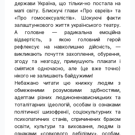
держави Україна, що тільки-но постала на
мапі світу. Блискучі глави «Про євреїв» та
«Про гомосексуалістів». Шокуючі факти
залаштункового життя українського театру.
А головне — радикальна емоційна
відвертість, з якою головний герой
рефлексує на навколишню дійсність, —
викликають почуття захоплення, обурення,
згоду та незгоду, примушують плакати і
сміятися одночасно, але (це вже точно)
нікого не залишають байдужими!
Небажано читати цю книжку людям з
обмеженими розумовими здібностями,
адептам різних людиноненависницьких та
тоталітарних ідеологій, особам із ознаками
політичної шизофренії, соціокультурних та
психопатичних станів, спричинених браком
освіти, культури та виховання, людям із
ознаками «совкового дебілізму», особам,