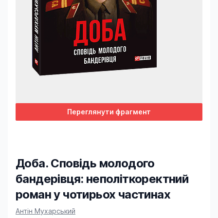
Переглянути фрагмент
Доба. Сповідь молодого
бандерівця: неполіткоректний
роман у чотирьох частинах
Product information
Антін Мухарський