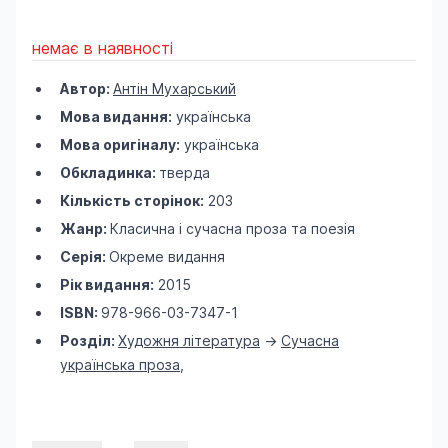
немає в наявності
Автор:
Антін Мухарський
Мова видання:
українська
Мова оригіналу:
українська
Обкладинка:
тверда
Кількість сторінок:
203
Жанр:
Класична і сучасна проза та поезія
Серія:
Окреме видання
Рік видання:
2015
ISBN:
978-966-03-7347-1
Розділ:
Художня література
->
Сучасна
українська проза
,