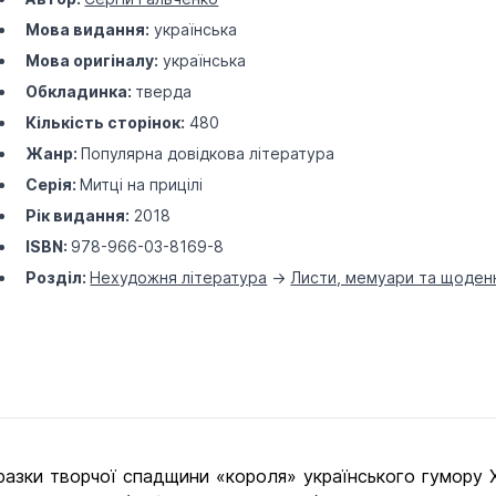
Мова видання:
українська
Мова оригіналу:
українська
Обкладинка:
тверда
Кількість сторінок:
480
Жанр:
Популярна довідкова література
Серія:
Митці на прицілі
Рік видання:
2018
ISBN:
978-966-03-8169-8
Розділ:
Нехудожня література
->
Листи, мемуари та щоден
ки творчої спадщини «короля» українського гумору ХХ