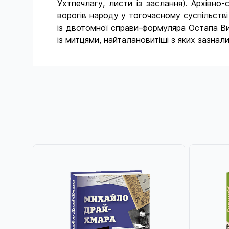
Ухтпечлагу, листи із заслання). Архівно
ворогів народу у тогочасному суспільстві 
із двотомної справи-формуляра Остапа Ви
із митцями, найталановитіші з яких зазнали