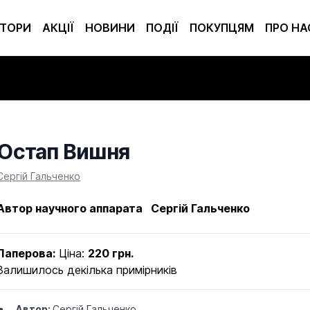
ТОРИ
АКЦІЇ
НОВИНИ
ПОДІЇ
ПОКУПЦЯМ
ПРО НА
Остап Вишня
Product information
Сергій Гальченко
Автор научного аппарата Сергій Гальченко
Паперова:
Ціна:
220 грн.
Залишилось декілька примірників
Автор:
Сергій Гальченко