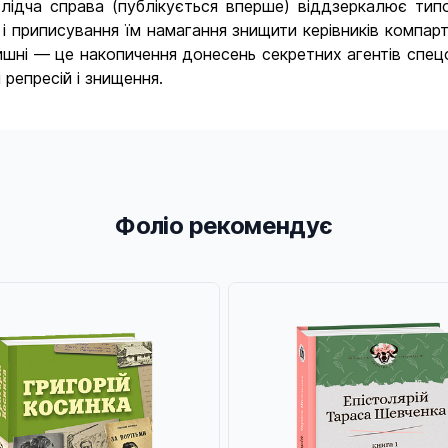
-слідча справа (публікується вперше) віддзеркалює тип
і приписування їм намагання знищити керівників компарт
шні — це накопичення донесень секретних агентів спецо
 репресій і знищення.
Фоліо рекомендує