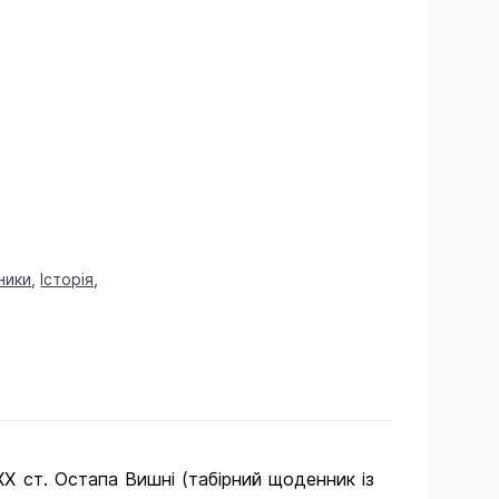
ники
,
Історія
,
 ст. Остапа Вишні (табірний щоденник із