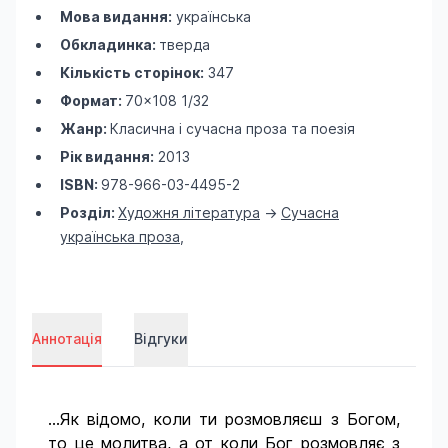
Мова видання:
українська
Обкладинка:
тверда
Кількість сторінок:
347
Формат:
70×108 1/32
Жанр:
Класична і сучасна проза та поезія
Рік видання:
2013
ISBN:
978-966-03-4495-2
Розділ:
Художня література
->
Сучасна
українська проза
,
Аннотація
Відгуки
...Як відомо, коли ти розмовляєш з Богом,
то це молитва, а от коли Бог розмовляє з