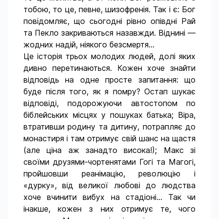
тобою, то це, певне, шизофренія. Так і є: Бог
повідомляє, що сьогодні рівно опівдні Рай
та Пекло закриваються назавжди. Віднині —
жодних надій, ніякого безсмертя...
Це історія трьох молодих людей, долі яких
дивно перетинаються. Кожен хоче знайти
відповідь на одне просте запитання: що
буде після того, як я помру? Остап шукає
відповіді, подорожуючи автостопом по
біблейських місцях у пошуках батька; Віра,
втративши родину та дитину, потрапляє до
монастиря і там отримує свій шанс на щастя
(але ціна аж занадто висока!); Макс зі
своїми друзями-чортенятами Гогі та Магогі,
пройшовши реанімацію, революцію і
«дурку», від великої любові до людства
хоче вчинити вибух на стадіоні... Так чи
інакше, кожен з них отримує те, чого