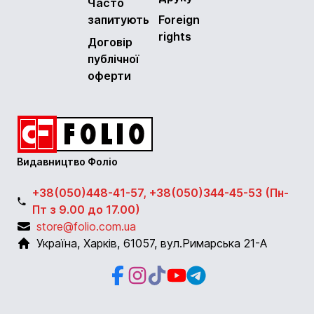
Часто
запитують
Foreign
rights
Договір
публічної
оферти
Видавництво Фоліо
+38(050)448-41-57, +38(050)344-45-53 (Пн-
Пт з 9.00 до 17.00)
store@folio.com.ua
Україна
,
Харків
,
61057
,
вул.Римарська 21-А
Facebook
Instagram
Instagram
Youtube
Telegram