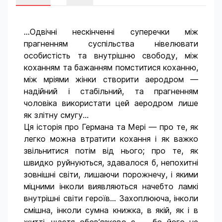
...Одвічні нескінченні суперечки між
прагненням суспільства нівелювати
особистість та внутрішню свободу, між
коханням та бажанням помститися коханню,
між мріями жінки створити аеродром —
надійний і стабільний, та прагненням
чоловіка використати цей аеродром лише
як злітну смугу...
Ця історія про Германа та Мері — про те, як
легко можна втратити кохання і як важко
звільнитися потім від нього; про те, як
швидко руйнуються, здавалося б, непохитні
зовнішні світи, лишаючи порожнечу, і якими
міцними інколи виявляються начебто ламкі
внутрішні світи героїв... Захоплююча, інколи
смішна, інколи сумна книжка, в якій, як і в