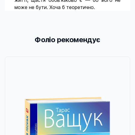
житті, щастя обов’язково є — бо його не
може не бути. Хоча б теоретично.
Фоліо рекомендує