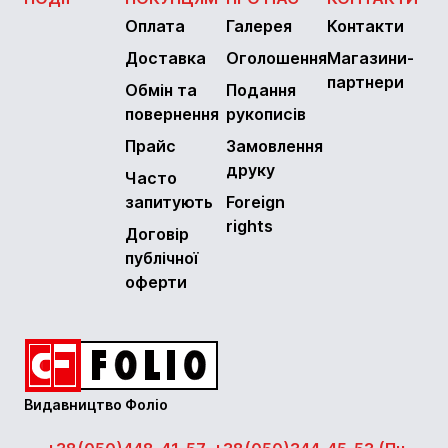
Оплата
Галерея
Контакти
Доставка
Оголошення
Магазини-
партнери
Обмін та
Подання
повернення
рукописів
Прайс
Замовлення
друку
Часто
запитують
Foreign
rights
Договір
публічної
оферти
Видавництво Фоліо