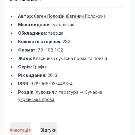
Автор:
Євген Положій (Евгений Положий)
Мова видання:
українська
Обкладинка:
тверда
Кількість сторінок:
282
Формат:
70×108 1/32
Жанр:
Класична і сучасна проза та поезія
Серія:
Графіті
Рік видання:
2013
ISBN:
978-966-03-4488-4
Розділ:
Художня література
->
Сучасна
українська проза
,
Аннотація
Відгуки