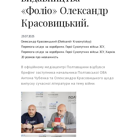
«Фоліо» Олександр
Красовицький.
23.07.2025
Олександр Красовицький (Oleksandr Krasovytskyy)
Перемога слідує за хоробрими. Герої Сухопутних військ ЗСУ
,
Перемога слідує за хоробрими. Герої Сухопутних військ ЗСУ
,
Харків.
20 розмов про незламність
В офіційному медіацентрі Полтавщини відбувся
брифінг заступника начальника Полтавської ОВА
Антона Чубенка та Олександра Красовицького щодо
випуску сучасної літератури на тему війни.