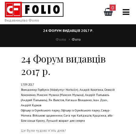
0
Видавництво Фоліо
24 ФОРУМ ВИДАВЦІВ 2017 Р.
Фоліо
Фото
24 Форум видавців
2017 р.
17.09.2017
Володимир Горбулін (Volodymyr Horbulin)
,
Андрій Кокотюха
,
Олексій
Кононенко
,
Максим Музика (Максим Музыка)
,
Андрій Пальваль
(Андрей Пальваль)
,
Ян Валєтов
,
Наташа Влащенко
, Іван Драч,
Андрій Курков
Офіцер із Стрийського парку
,
Офіцер із Стрийського парку
,
Савур-
Могила. Військові щоденники
,
Сага про Кайдашів
,
Крадіжка, або
Біле сонце Криму
,
Лучший возраст для смерти
Це були чудові п'ять днів!