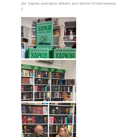
Де: Харків, книгарня «Віват», вул. Квітки-Основʼяненка,
2