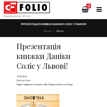
0
Видавництво Фоліо
ПРЕЗЕНТАЦІЯ КНИЖКИ ДАНІКИ СОЛІС У ЛЬВОВІ!
Фоліо
Фото
Презентація
книжки Даніки
Соліс у Львові!
22.06.2026
Даніка Соліс
Герой Червоної планети, або Перше життя на Марсі