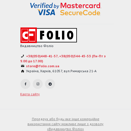
Видавництво Фоліо
+38(050)448-41-57, +38(050)344-45-53 (Пн-Пт з
9.00 до 17.00)
store@folio.com.ua
Україна
,
Харків
,
61057
,
вул.Римарська 21-А
Карта сайту
Передрук або будь-яке інше комерційне
використання сайту можливе лише з дозволу
«Видавництво Фоліо»