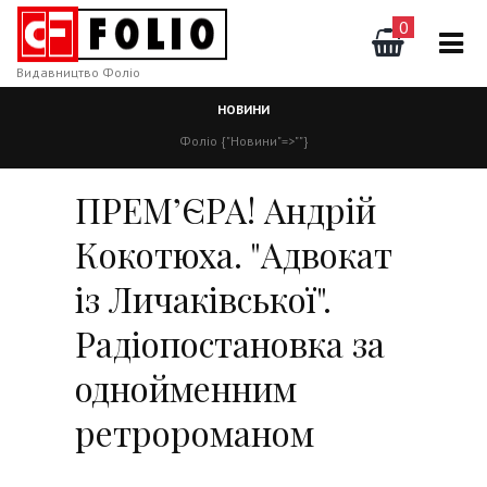
0
Видавництво Фоліо
НОВИНИ
Фоліо
{"Новини"=>""}
ПРЕМ’ЄРА! Андрій
Кокотюха. "Адвокат
із Личаківської".
Радіопостановка за
однойменним
ретророманом