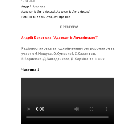
12.04.2020
Андрій Кокотюха
Адвокат із Личаківської
,
Адвокат із Личаківської
Новини видавництва
,
ЗМІ про нас
ПРЕМ’ЄРА!
Андрій Кокотюха. "Адвокат із Личаківської"
Радіопостановка за однойменним ретророманом за
участю Є.Нищука, О.Сумської, С.Калантая,
В.Борисюка, Д.Завадського, Д.Хоркіна та інших.
Частина 1