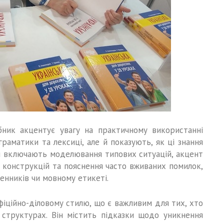
бник акцентує увагу на практичному використанні
граматики та лексиці, але й показують, як ці знання
ки включають моделювання типових ситуацій, акцент
 конструкцій та пояснення часто вживаних помилок,
енників чи мовному етикеті.
фіційно-діловому стилю, що є важливим для тих, хто
 структурах. Він містить підказки щодо уникнення