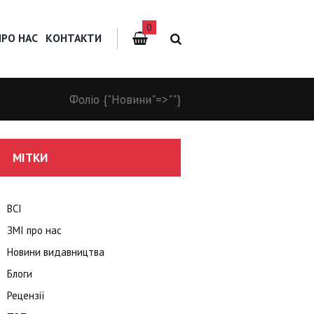
0
ПРО НАС
КОНТАКТИ
Фоліо
{"Новини"=>""}
МІТКИ
ВСІ
ЗМІ про нас
Новини видавництва
Блоги
Рецензії