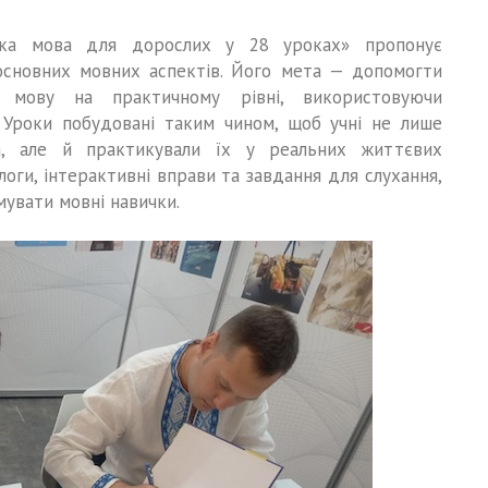
ська мова для дорослих у 28 уроках» пропонує
основних мовних аспектів. Його мета — допомогти
у мову на практичному рівні, використовуючи
. Уроки побудовані таким чином, щоб учні не лише
ла, але й практикували їх у реальних життєвих
логи, інтерактивні вправи та завдання для слухання,
увати мовні навички.