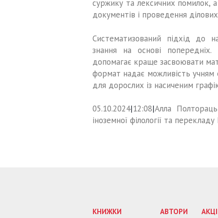
суржику та лексичних помилок, 
документів і проведення ділових
Систематизований підхід до н
знання на основі попередніх.
допомагає краще засвоювати мат
формат надає можливість учням 
для дорослих із насиченим графі
05.10.2024
|
12:08
|
Алла Полтораць
іноземної філології та переклад
КНИЖКИ
АВТОРИ
АКЦІ