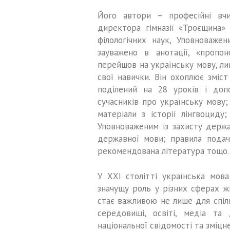
Його автори – професійні вчи
директора гімназії «Троєщина»
філологічних наук, Уповноваже
зауважено в анотації, «пропо
перейшов на українську мову, ли
свої навички. Він охоплює зміст
поділений на 28 уроків і доп
сучасників про українську мову;
матеріали з історії лінгвоциду
Уповноваженим із захисту держа
державної мови; правила подач
рекомендована література тощо.
У ХХІ столітті українська мов
значущу роль у різних сферах ж
стає важливою не лише для спілк
середовищі, освіті, медіа та
національної свідомості та зміцн