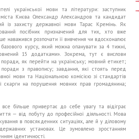
телі української мови та літератури: заступник
 міста Києва Олександр Александров та кандидат
ний із захисту державної мови Тарас Кремінь. Як
нований посібник призначений для тих, хто вже
ше наважився розпочати її вивчення чи вдосконалює
 базового курсу, який можна опанувати за 4 тижні,
овнений 15 додатками». Зокрема, тут є вислови
 поради, як перейти на українську; мовний етикет;
; поради з правопису; завдання, які стоять перед
вної мови та Національною комісією зі стандартів
і скарги на порушення мовних прав громадянина;
а все більше привертає до себе увагу та відіграє
иття — від побуту до професійної діяльності. Мова
ування в повсякденних ситуаціях, але й у діловому
 державних установах. Це зумовлено зростанням
енням ідентичності.